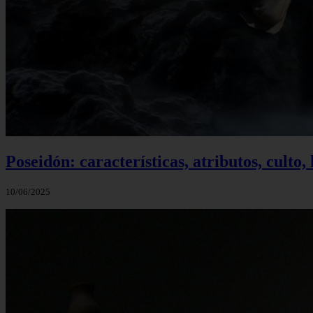
Poseidón: características, atributos, culto,
10/06/2025