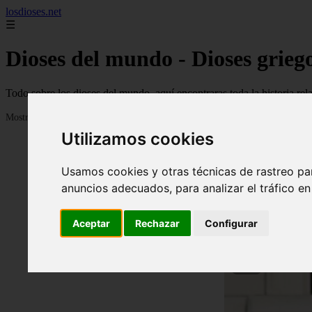
losdioses.net
☰
Dioses del mundo - Dioses griego
Todo sobre los dioses del mundo, aquí encontraras toda la historia r
Mostrando 1 - 24 de 180 artículos
Utilizamos cookies
Usamos cookies y otras técnicas de rastreo pa
anuncios adecuados, para analizar el tráfico e
Aceptar
Rechazar
Configurar
❮