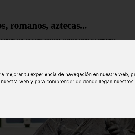
s, romanos, aztecas...
elacionada con los dioses griegos y romano desde sus comienzo
ra mejorar tu experiencia de navegación en nuestra web, p
n nuestra web y para comprender de donde llegan nuestros v