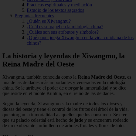
Prácticas espirituales y meditación
Estudio de los textos sagrados
Preguntas frecuentes
¿Quién es Xiwangmu?
¿Cuál es su papel en la mitología china?
¿Cuáles son sus atributos y símbolos?
¿Qué papel juega Xiwangmu en la vida cotidiana de los
chinos?
La historia y leyendas de Xiwangmu, la
Reina Madre del Oeste
Xiwangmu, también conocida como la
Reina Madre del Oeste
, es
una de las deidades más importantes y veneradas en la mitología
china. Se le atribuye el poder de otorgar la inmortalidad y se dice
que reside en el monte Kunlun, en el reino de las deidades.
Según la leyenda, Xiwangmu es la madre de todos los dioses y
diosas del oeste y tiene el control de los frutos del árbol de la vida,
que otorgan la inmortalidad a aquellos que los consumen. Se cree
que su palacio celestial está hecho de
jade
y se encuentra rodeado
de un exuberante jardín lleno de árboles frutales y flores de loto.