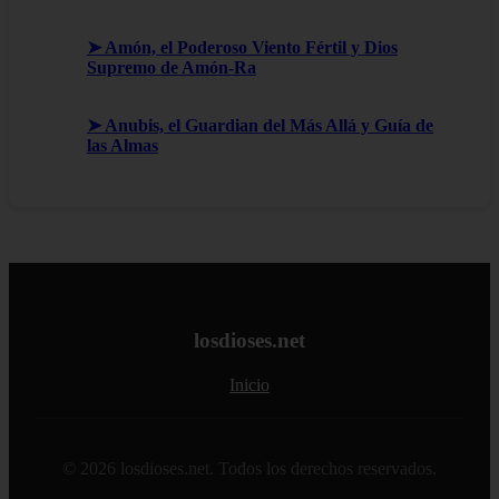
➤ Amón, el Poderoso Viento Fértil y Dios
Supremo de Amón-Ra
➤ Anubis, el Guardian del Más Allá y Guía de
las Almas
losdioses.net
Inicio
© 2026 losdioses.net. Todos los derechos reservados.