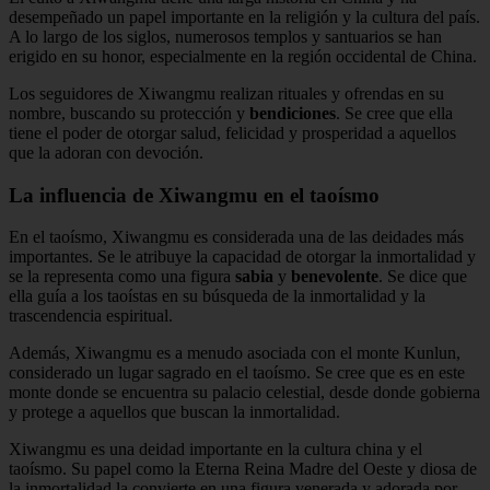
desempeñado un papel importante en la religión y la cultura del país.
A lo largo de los siglos, numerosos templos y santuarios se han
erigido en su honor, especialmente en la región occidental de China.
Los seguidores de Xiwangmu realizan rituales y ofrendas en su
nombre, buscando su protección y
bendiciones
. Se cree que ella
tiene el poder de otorgar salud, felicidad y prosperidad a aquellos
que la adoran con devoción.
La influencia de Xiwangmu en el taoísmo
En el taoísmo, Xiwangmu es considerada una de las deidades más
importantes. Se le atribuye la capacidad de otorgar la inmortalidad y
se la representa como una figura
sabia
y
benevolente
. Se dice que
ella guía a los taoístas en su búsqueda de la inmortalidad y la
trascendencia espiritual.
Además, Xiwangmu es a menudo asociada con el monte Kunlun,
considerado un lugar sagrado en el taoísmo. Se cree que es en este
monte donde se encuentra su palacio celestial, desde donde gobierna
y protege a aquellos que buscan la inmortalidad.
Xiwangmu es una deidad importante en la cultura china y el
taoísmo. Su papel como la Eterna Reina Madre del Oeste y diosa de
la inmortalidad la convierte en una figura venerada y adorada por