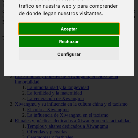
formas en las que se representa a Xiwangmu en el arte y cómo su
tráfico en nuestra web y para comprender
culto ha perdurado a lo largo de los siglos. Prepárate para sumergirte
de donde llegan nuestros visitantes.
en el misterioso y enigmático mundo de Xiwangmu, la Eterna Reina
Madre del Oeste.
Aceptar
Tabla de Contenido
Rechazar
La historia y leyendas de Xiwangmu, la Reina Madre del
Configurar
Oeste
El culto a Xiwangmu
Las leyendas de Xiwangmu
Los atributos y poderes de Xiwangmu, la Diosa de la
Inmortalidad
La inmortalidad y la longevidad
La fertilidad y la maternidad
La veneración de Xiwangmu
Xiwangmu y su influencia en la cultura china y el taoísmo
El culto a Xiwangmu
La influencia de Xiwangmu en el taoísmo
Rituales y prácticas dedicadas a Xiwangmu en la actualidad
Templos y altares dedicados a Xiwangmu
Ofrendas y plegarias
Ceremonias y festivales