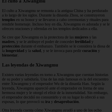
El culto a Xiwangmu
El culto a Xiwangmu se remonta a la antigua China y ha perdurado
a lo largo de los siglos. Durante la dinastía Zhou, se construyeron
templos
en su honor y se llevaron a cabo ceremonias y rituales para
rendirle homenaje. Incluso hoy en día, Xiwangmu es adorada y se le
ofrecen oraciones y ofrendas en los templos dedicados a ella.
Se cree que Xiwangmu es la protectora de las
mujeres
y las
madres
, y se le atribuye el poder de conceder
fertilidad
y
protección
durante el embarazo. También se le considera la diosa de
la
longevidad
y la
salud
, y se le invoca para pedir
curación
y
bienestar
.
Las leyendas de Xiwangmu
Existen varias leyendas en torno a Xiwangmu que cuentan historias
de su poder y sabiduría. Una de las más famosas es la del encuentro
entre Xiwangmu y el emperador Wu de la dinastía Han. Según la
leyenda, Xiwangmu apareció ante el emperador en forma de una
hermosa mujer y le otorgó el elixir de la inmortalidad. Sin embargo,
el emperador decidió no consumirlo y en su lugar lo ofreció a sus
esposas, lo que provocó su
ira
y
desaprobación
.
Otra leyenda cuenta cómo Xiwangmu ayudó a uno de los ocho