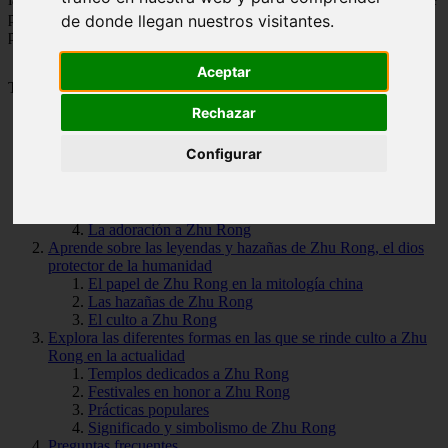
por el fascinante mundo de Zhu Rong, el feroz dios del fuego y la
de donde llegan nuestros visitantes.
protección!
Aceptar
Tabla de Contenido
Rechazar
Descubre la historia y mitología de Zhu Rong, el poderoso
Configurar
dios del fuego
Origen y leyendas de Zhu Rong
El papel de Zhu Rong en la mitología china
La representación de Zhu Rong
La adoración a Zhu Rong
Aprende sobre las leyendas y hazañas de Zhu Rong, el dios
protector de la humanidad
El papel de Zhu Rong en la mitología china
Las hazañas de Zhu Rong
El culto a Zhu Rong
Explora las diferentes formas en las que se rinde culto a Zhu
Rong en la actualidad
Templos dedicados a Zhu Rong
Festivales en honor a Zhu Rong
Prácticas populares
Significado y simbolismo de Zhu Rong
Preguntas frecuentes