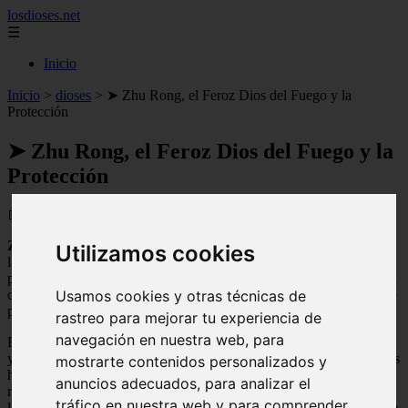
losdioses.net
☰
Inicio
Inicio
>
dioses
>
➤ Zhu Rong, el Feroz Dios del Fuego y la
Protección
➤ Zhu Rong, el Feroz Dios del Fuego y la
Protección
📅 13/04/2025
Zhu Rong
es una deidad de la mitología china asociada al fuego y
Utilizamos cookies
la protección. Su nombre significa "feroz" y es conocido por su
poder y valentía en la batalla. En la mitología china, se le atribuye el
control sobre los volcanes y se le considera un dios benevolente que
Usamos cookies y otras técnicas de
protege a los seres humanos de los peligros del fuego.
rastreo para mejorar tu experiencia de
navegación en nuestra web, para
Exploraremos la figura de Zhu Rong y su importancia en la cultura
y religión china. Analizaremos sus atributos y símbolos, así como las
mostrarte contenidos personalizados y
historias y leyendas que lo rodean. También veremos cómo se le
anuncios adecuados, para analizar el
rinde culto en la actualidad y cómo su influencia ha perdurado a lo
tráfico en nuestra web y para comprender
largo de los siglos en la sociedad china. ¡Acompáñanos en este viaje