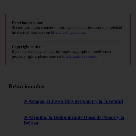
Derechos de autor
Si cree que algún contenido infringe derechos de autor o propiedad
intelectual, contacte en
bitelchux@yahoo.es
.
Copyright notice
If you believe any content infringes copyright or intellectual
property rights, please contact
bitelchux@yahoo.es
.
Relaccionados
➤ Aengus, el Joven Dios del Amor y la Juventud
➤ Afrodita, la Deslumbrante Diosa del Amor y la
Belleza