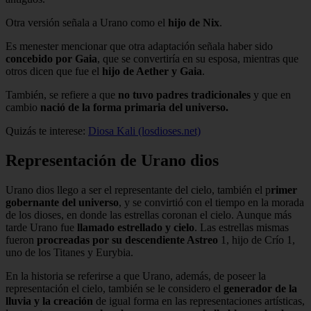
Otra versión señala a Urano como el
hijo de Nix
.
Es menester mencionar que otra adaptación señala haber sido
concebido por Gaia
, que se convertiría en su esposa, mientras que
otros dicen que fue el
hijo de Aether y Gaia
.
También, se refiere a que
no tuvo padres tradicionales
y que en
cambio
nació de la forma primaria del universo.
Quizás te interese:
Diosa Kali (losdioses.net)
Representación de Urano dios
Urano dios llego a ser el representante del cielo, también el p
rimer
gobernante del universo
, y se convirtió con el tiempo en la morada
de los dioses, en donde las estrellas coronan el cielo. Aunque más
tarde Urano fue
llamado estrellado y cielo
. Las estrellas mismas
fueron
procreadas por su descendiente Astreo
1, hijo de Crío 1,
uno de los Titanes y Eurybia.
En la historia se referirse a que Urano, además, de poseer la
representación el cielo, también se le considero el
generador de
la
lluvia y la creación
de igual forma en las representaciones artísticas,