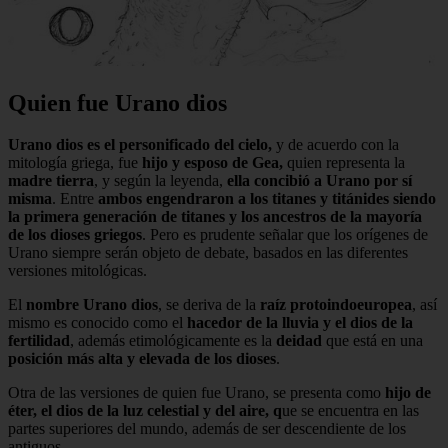
Quien fue Urano dios
Urano dios es el personificado del cielo,
y de acuerdo con la
mitología griega, fue
hijo y esposo de Gea,
quien representa la
madre tierra
, y según la leyenda,
ella concibió a Urano por sí
misma
. Entre
ambos engendraron a los titanes y titánides siendo
la primera generación de titanes y los ancestros de la mayoría
de los dioses griegos
. Pero es prudente señalar que los orígenes de
Urano siempre serán objeto de debate, basados en las diferentes
versiones mitológicas.
El
nombre Urano dios
, se deriva de la
raíz protoindoeuropea
, así
mismo es conocido como el
hacedor de la lluvia y el dios de la
fertilidad
, además etimológicamente es la
deidad
que está en una
posición más alta y elevada de los dioses
.
Otra de las versiones de quien fue Urano, se presenta como
hijo de
éter, el dios de la luz celestial y del aire, q
ue se encuentra en las
partes superiores del mundo, además de ser descendiente de los
antiguos.