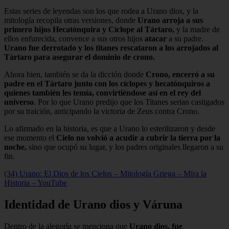
Estas series de leyendas son los que rodea a Urano dios, y la
mitología recopila otras versiones, donde
Urano arroja a sus
primero hijos Hecatónquira y Cíclope al Tártaro,
y la madre de
ellos enfurecida, convence a sus otros hijos
atacar
a su padre.
Urano fue derrotado y los titanes rescataron a los arrojados al
Tártaro para asegurar el dominio de crono.
Ahora bien, también se da la dicción donde
Crono, encerró a su
padre en el Tártaro junto con los cíclopes y hecatónquiros a
quienes también les temía, convirtiéndose así en el rey del
universo
. Por lo que Urano predijo que los Titanes serian castigados
por su traición, anticipando la victoria de Zeus contra Crono.
Lo afirmado en la historia, es que a Urano lo esterilizaron y desde
ese momento el
Cielo no volvió a acudir a cubrir la tierra por la
noche,
sino que ocupó su lugar, y los padres originales llegaron a su
fin.
(34) Urano: El Dios de los Cielos – Mitología Griega – Mira la
Historia – YouTube
Identidad de Urano dios y Váruna
Dentro de la alegoría se menciona que
Urano dios, fue