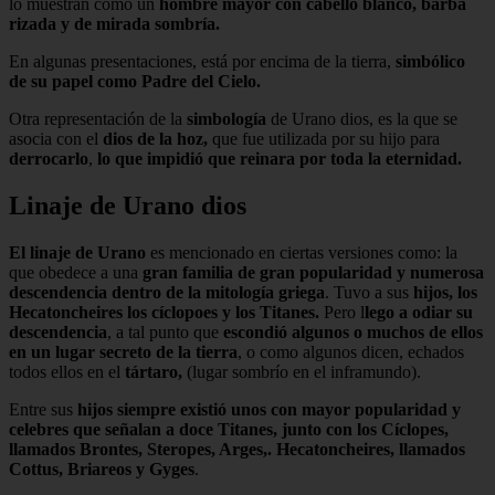
lo muestran como un
hombre mayor con cabello blanco, barba
rizada y de mirada sombría.
En algunas presentaciones, está por encima de la tierra,
simbólico
de su papel como Padre del Cielo.
Otra representación de la
simbología
de Urano dios, es la que se
asocia con el
dios de la hoz,
que fue utilizada por su hijo para
derrocarlo
,
lo que impidió que reinara por toda la eternidad.
Linaje de Urano dios
El linaje de Urano
es mencionado en ciertas versiones como: la
que obedece a una
gran familia de gran popularidad y numerosa
descendencia dentro de la mitología griega
. Tuvo a sus
hijos, los
Hecatoncheires los cíclopoes y los Titanes.
Pero l
lego a odiar su
descendencia
, a tal punto que
escondió algunos o muchos de ellos
en un lugar secreto de la tierra
, o como algunos dicen, echados
todos ellos en el
tártaro,
(lugar sombrío en el inframundo).
Entre sus
hijos siempre existió unos con mayor popularidad y
celebres que señalan a doce Titanes, junto con los Cíclopes,
llamados Brontes, Steropes, Arges,. Hecatoncheires, llamados
Cottus, Briareos y Gyges
.