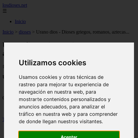
losdioses.net
☰
Inicio
Inicio
>
dioses
>
Urano dios - Dioses griegos, romanos, aztecas...
Urano dios - Dioses griegos, romanos,
aztecas...
Utilizamos cookies
📅 29/04/2025
Usamos cookies y otras técnicas de
Urano dios: características, atributos, culto, historia…
rastreo para mejorar tu experiencia de
navegación en nuestra web, para
Contenidos
mostrarte contenidos personalizados y
anuncios adecuados, para analizar el
tráfico en nuestra web y para comprender
Toggle
de donde llegan nuestros visitantes.
Aceptar