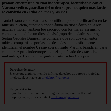
probablemente una deidad indoeuropea
,
identificable con el
Váruna védico, guardián del orden supremo, quien más tarde
se convirtió en el dios del mar y los ríos.
Tanto Urano como Váruna se identifican por su
dosificación en las
alturas, el cielo
, aunque siendo váruna un dios védico de la ley
natural y moral, también fue asociado con los mares, así mismo
como divinidad fue un dios aditiás (grupo de deidades solares).
Según Georges Dumézil, se considera que son dos elementos
míticos compartidos por las dos deidades, que posiblemente
identifican el nombre
Urano con el hindú
Váruna, basada en parte
en una raíz protoindoeuropea con el significado de
atar a los
malvados, y Urano encargado de atar a los Cíclopes.
Derechos de autor
Si cree que algún contenido infringe derechos de autor o propiedad
intelectual, contacte en
bitelchux@yahoo.es
.
Copyright notice
If you believe any content infringes copyright or intellectual
property rights, please contact
bitelchux@yahoo.es
.