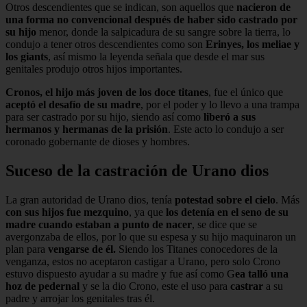
Otros descendientes que se indican, son aquellos que
nacieron de
una forma no convencional después de haber sido castrado por
su hijo
menor, donde la salpicadura de su sangre sobre la tierra, lo
condujo a tener otros descendientes como son
Erinyes, los meliae y
los giants
, así mismo la leyenda señala que desde el mar sus
genitales produjo otros hijos importantes.
Cronos, el hijo más joven de los doce titanes
, fue el único que
aceptó el desafío de su madre
, por el poder y lo llevo a una trampa
para ser castrado por su hijo, siendo así como
liberó a sus
hermanos y hermanas de la prisión
. Este acto lo condujo a ser
coronado gobernante de dioses y hombres.
Suceso de la castración de Urano dios
La gran autoridad de Urano dios, tenía
potestad sobre el cielo
. Más
con sus hijos fue mezquino
, ya que
los detenía en el seno de su
madre cuando estaban a punto de nacer
, se dice que se
avergonzaba de ellos, por lo que su espesa y su hijo maquinaron un
plan para
vengarse de él.
Siendo los Titanes conocedores de la
venganza, estos no aceptaron castigar a Urano, pero solo Crono
estuvo dispuesto ayudar a su madre y fue así como G
ea talló una
hoz de pedernal
y se la dio Crono, este el uso para
castrar
a su
padre y arrojar los genitales tras él.