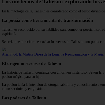
Los misterios de Taliesin: explorando los a
En la mitología celta, Taliesin es considerado como el bardo divino de
La poesía como herramienta de transformación
Taliesin es reconocido por su habilidad para componer poesía inspirada
espiritual.
Se creía que al recitar o escuchar los versos de Taliesin, uno podía co
Arianrhod, la Mística Diosa de la Luna, la Reencarnación y la Magia
El origen misterioso de Taliesin
La historia de Taliesin comienza con un origen misterioso. Según la t
poción mágica para su hijo.
La poción tenía la intención de otorgar sabiduría y conocimiento etern
en un ser único y enigmático.
Los poderes de Taliesin