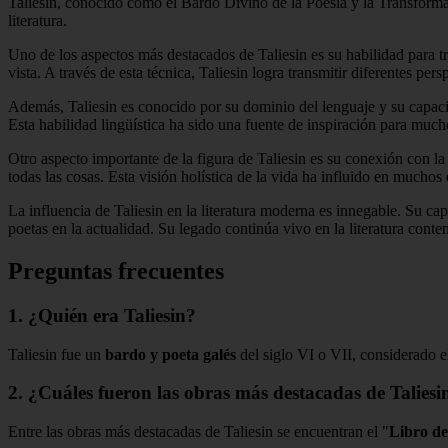
Taliesin, conocido como el Bardo Divino de la Poesía y la Transformac
literatura.
Uno de los aspectos más destacados de Taliesin es su habilidad para tr
vista. A través de esta técnica, Taliesin logra transmitir diferentes p
Además, Taliesin es conocido por su dominio del lenguaje y su capacida
Esta habilidad lingüística ha sido una fuente de inspiración para muc
Otro aspecto importante de la figura de Taliesin es su conexión con l
todas las cosas. Esta visión holística de la vida ha influido en mucho
La influencia de Taliesin en la literatura moderna es innegable. Su ca
poetas en la actualidad. Su legado continúa vivo en la literatura cont
Preguntas frecuentes
1. ¿Quién era Taliesin?
Taliesin fue un
bardo y poeta galés
del siglo VI o VII, considerado 
2. ¿Cuáles fueron las obras más destacadas de Taliesi
Entre las obras más destacadas de Taliesin se encuentran el "
Libro de