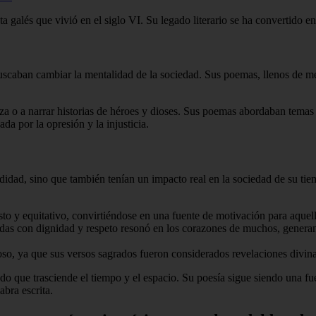
ta galés que vivió en el siglo VI. Su legado literario se ha convertido en
buscaban cambiar la mentalidad de la sociedad. Sus poemas, llenos de me
aleza o a narrar historias de héroes y dioses. Sus poemas abordaban tem
a por la opresión y la injusticia.
didad, sino que también tenían un impacto real en la sociedad de su tie
 y equitativo, convirtiéndose en una fuente de motivación para aquello
tadas con dignidad y respeto resonó en los corazones de muchos, genera
o, ya que sus versos sagrados fueron considerados revelaciones divinas
gado que trasciende el tiempo y el espacio. Su poesía sigue siendo una f
bra escrita.