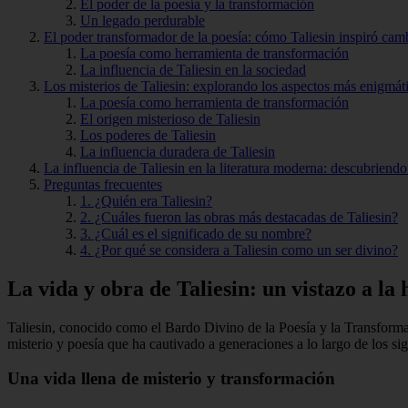
El poder de la poesía y la transformación
Un legado perdurable
El poder transformador de la poesía: cómo Taliesin inspiró camb
La poesía como herramienta de transformación
La influencia de Taliesin en la sociedad
Los misterios de Taliesin: explorando los aspectos más enigmáti
La poesía como herramienta de transformación
El origen misterioso de Taliesin
Los poderes de Taliesin
La influencia duradera de Taliesin
La influencia de Taliesin en la literatura moderna: descubriend
Preguntas frecuentes
1. ¿Quién era Taliesin?
2. ¿Cuáles fueron las obras más destacadas de Taliesin?
3. ¿Cuál es el significado de su nombre?
4. ¿Por qué se considera a Taliesin como un ser divino?
La vida y obra de Taliesin: un vistazo a la 
Taliesin, conocido como el Bardo Divino de la Poesía y la Transformaci
misterio y poesía que ha cautivado a generaciones a lo largo de los sig
Una vida llena de misterio y transformación