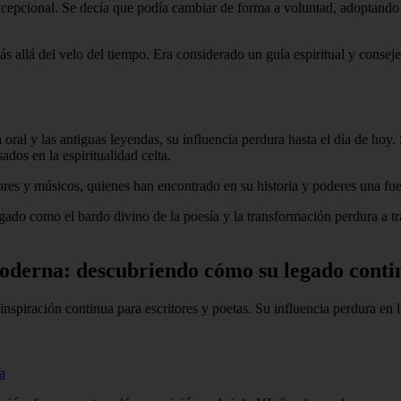
xcepcional. Se decía que podía cambiar de forma a voluntad, adoptando l
s allá del velo del tiempo. Era considerado un guía espiritual y conseje
ral y las antiguas leyendas, su influencia perdura hasta el día de hoy. S
ados en la espiritualidad celta.
tores y músicos, quienes han encontrado en su historia y poderes una fu
egado como el bardo divino de la poesía y la transformación perdura a tr
 moderna: descubriendo cómo su legado conti
a inspiración continua para escritores y poetas. Su influencia perdura e
a