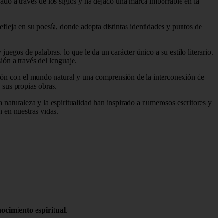
ado a través de los siglos y ha dejado una marca imborrable en la
efleja en su poesía, donde adopta distintas identidades y puntos de
egos de palabras, lo que le da un carácter único a su estilo literario.
ón a través del lenguaje.
exión con el mundo natural y una comprensión de la interconexión de
 sus propias obras.
 naturaleza y la espiritualidad han inspirado a numerosos escritores y
n en nuestras vidas.
nocimiento espiritual
.