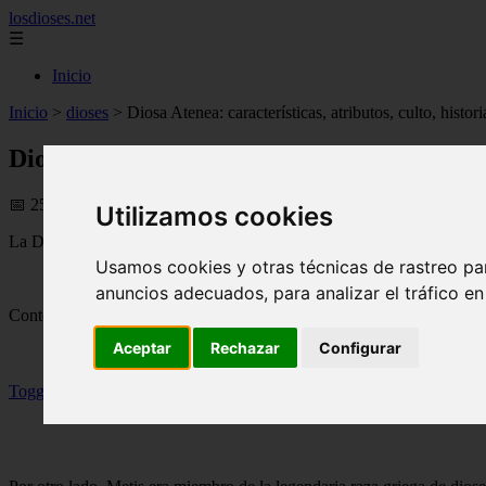
losdioses.net
☰
Inicio
Inicio
>
dioses
>
Diosa Atenea: características, atributos, culto, histo
Diosa Atenea: características, atributos, c
📅 25/08/2025
Utilizamos cookies
La Diosa Atenea, era la diosa de la sabiduría y patrona de la guerra.
Usamos cookies y otras técnicas de rastreo pa
anuncios adecuados, para analizar el tráfico e
Contenidos
Aceptar
Rechazar
Configurar
Toggle