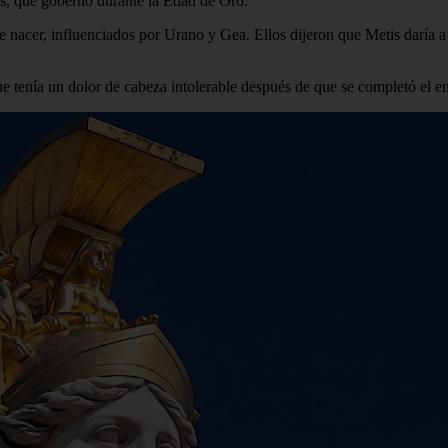
es, que gobernó durante la Edad de Oro.
 nacer, influenciados por Urano y Gea. Ellos dijeron que Metis daría a 
ue tenía un dolor de cabeza intolerable después de que se completó el 