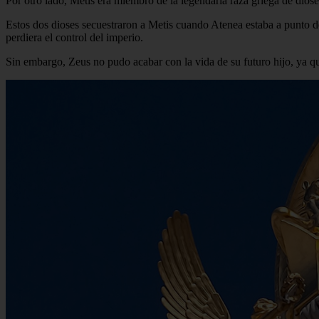
Por otro lado, Metis era miembro de la legendaria raza griega de dios
Estos dos dioses secuestraron a Metis cuando Atenea estaba a punto de
perdiera el control del imperio.
Sin embargo, Zeus no pudo acabar con la vida de su futuro hijo, ya q