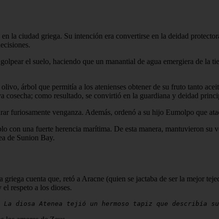
en la ciudad griega. Su intención era convertirse en la deidad protecto
decisiones.
a golpear el suelo, haciendo que un manantial de agua emergiera de la t
 olivo, árbol que permitía a los atenienses obtener de su fruto tanto ac
 cosecha; como resultado, se convirtió en la guardiana y deidad princi
urar furiosamente venganza. Además, ordenó a su hijo Eumolpo que atac
blo con una fuerte herencia marítima. De esta manera, mantuvieron su ve
rea de Sunion Bay.
a griega cuenta que, retó a Aracne (quien se jactaba de ser la mejor tej
 el respeto a los dioses.
 La diosa Atenea tejió un hermoso tapiz que describía su