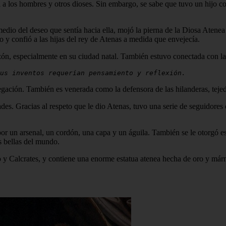
a a los hombres y otros dioses. Sin embargo, se sabe que tuvo un hijo 
io del deseo que sentía hacia ella, mojó la pierna de la Diosa Atenea y 
io y confió a las hijas del rey de Atenas a medida que envejecía.
, especialmente en su ciudad natal. También estuvo conectada con las a
us inventos requerían pensamiento y reflexión.
avegación. También es venerada como la defensora de las hilanderas, teje
ades. Gracias al respeto que le dio Atenas, tuvo una serie de seguidore
por un arsenal, un cordón, una capa y un águila. También se le otorgó es
s bellas del mundo.
no y Calcrates, y contiene una enorme estatua atenea hecha de oro y már