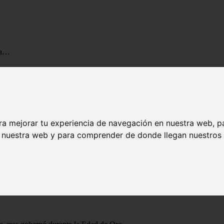
ria…
ulto, historia…
 Ella es la descendencia de Zeus y Metis. El primero era reverenciado c
ra mejorar tu experiencia de navegación en nuestra web, p
n nuestra web y para comprender de donde llegan nuestros v