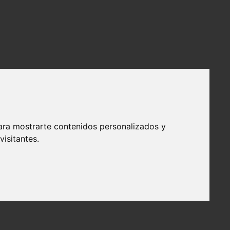
omo el Dios Rey y tenía gran poder sobre los Dioses del Olimpo.
ara mostrarte contenidos personalizados y
isitantes.