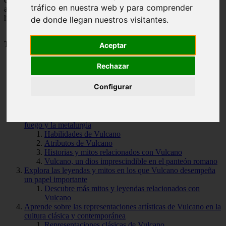
tráfico en nuestra web y para comprender
actualidad. Acompáñanos en este viaje por el mundo de Vulcano, el
hábil forjador de los dioses.
de donde llegan nuestros visitantes.
Tabla de Contenido
Aceptar
Rechazar
Descubre la historia de Vulcano, el dios de la forja en la
mitología romana
Configurar
El taller de Vulcano: un lugar mágico
El matrimonio de Vulcano y Venus
El legado de Vulcano
Conoce las habilidades y atributos de Vulcano, el dios del
fuego y la metalurgia
Habilidades de Vulcano
Atributos de Vulcano
Historias y mitos relacionados con Vulcano
Vulcano, un dios imprescindible en el panteón romano
Explora las leyendas y mitos en los que Vulcano desempeña
un papel importante
Descubre más mitos y leyendas relacionados con
Vulcano
Aprende sobre las representaciones artísticas de Vulcano en la
cultura clásica y contemporánea
Representaciones clásicas de Vulcano