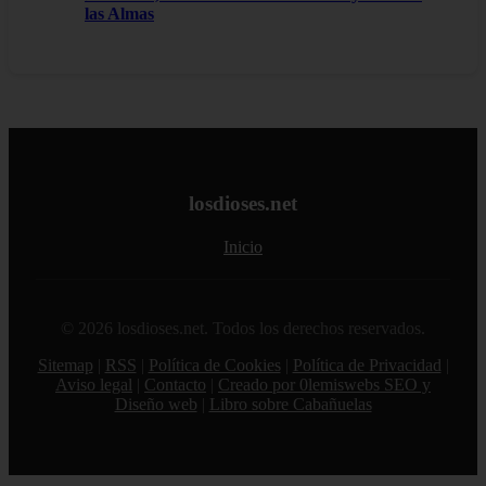
las Almas
losdioses.net
Inicio
© 2026 losdioses.net. Todos los derechos reservados.
Sitemap
|
RSS
|
Política de Cookies
|
Política de Privacidad
|
Aviso legal
|
Contacto
|
Creado por 0lemiswebs SEO y
Diseño web
|
Libro sobre Cabañuelas