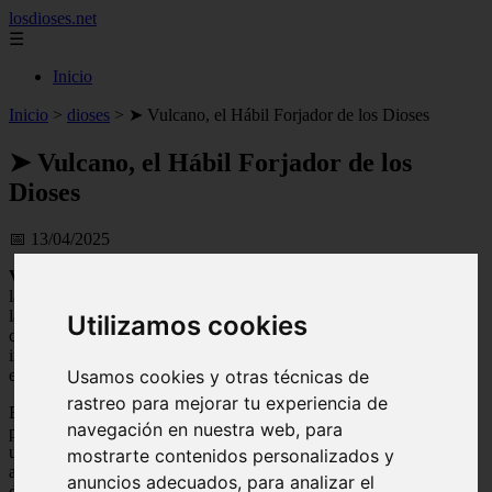
losdioses.net
☰
Inicio
Inicio
>
dioses
>
➤ Vulcano, el Hábil Forjador de los Dioses
➤ Vulcano, el Hábil Forjador de los
Dioses
📅 13/04/2025
Vulcano
es una figura mitológica que ha sido adorada a lo largo de
la historia por diversas culturas. Conocido como el dios del fuego y
la forja, Vulcano es considerado el hábil artesano de los dioses,
Utilizamos cookies
capaz de crear armas y objetos de gran poder y belleza. Su
importancia en la mitología es evidente, ya que su influencia se
extiende a diferentes aspectos de la vida humana y divina.
Usamos cookies y otras técnicas de
rastreo para mejorar tu experiencia de
En este artículo exploraremos la fascinante historia de Vulcano, su
navegación en nuestra web, para
papel en la mitología y cómo su habilidad como forjador ha dejado
una huella imborrable en diferentes culturas. También conoceremos
mostrarte contenidos personalizados y
algunas de las leyendas y mitos asociados a este dios, y
anuncios adecuados, para analizar el
descubriremos por qué su figura sigue siendo relevante en la