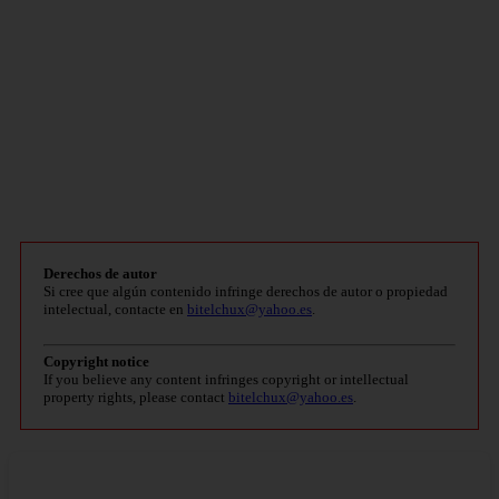
Derechos de autor
Si cree que algún contenido infringe derechos de autor o propiedad
intelectual, contacte en
bitelchux@yahoo.es
.
Copyright notice
If you believe any content infringes copyright or intellectual
property rights, please contact
bitelchux@yahoo.es
.