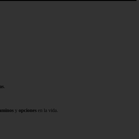
as
.
aminos
y
opciones
en la vida.