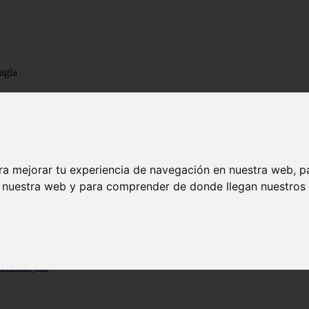
agia
da y la Magia
ra mejorar tu experiencia de navegación en nuestra web, p
n nuestra web y para comprender de donde llegan nuestros v
jada
iosa mágica