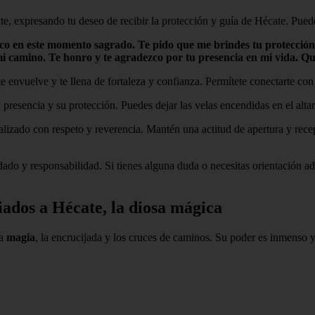
 expresando tu deseo de recibir la protección y guía de Hécate. Puedes u
oco en este momento sagrado. Te pido que me brindes tu protección
i camino. Te honro y te agradezco por tu presencia en mi vida. Que
 envuelve y te llena de fortaleza y confianza. Permítete conectarte con s
resencia y su protección. Puedes dejar las velas encendidas en el altar
lizado con respeto y reverencia. Mantén una actitud de apertura y recep
ado y responsabilidad. Si tienes alguna duda o necesitas orientación ad
iados a Hécate, la diosa mágica
la
magia
, la encrucijada y los cruces de caminos. Su poder es inmenso 