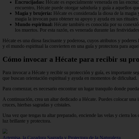
Encrucijadas:
Hécate es especialmente venerada en las encruci
encuentro, Hécate puede otorgar sabiduría y guía a aquellos que
Magia y brujería:
Hécate es considerada la diosa de la magia y 
magia la invocan para obtener su apoyo y ayuda en sus rituales
Mundo espiritual:
Hécate también es conocida por su conexión 
los muertos. Por esta razón, es venerada durante las festividades
Hécate es una diosa fascinante y poderosa, cuyos atributos y poderes la
y el mundo espiritual la convierten en una guía y protectora para aqu
Cómo invocar a Hécate para recibir su pro
Para invocar a Hécate y recibir su protección y guía, es importante s
que buscan orientación espiritual y ayuda en momentos de dificultad.
Para comenzar, es necesario encontrar un lugar tranquilo donde puedas 
A continuación, crea un altar dedicado a Hécate. Puedes colocar una i
cruces, hierbas sagradas y cristales.
Una vez que tengas tu altar preparado, enciende las velas y cierra los
luz brillante y protectora.
Artemisa, la Cazadora Sagrada y Protectora de la Naturaleza