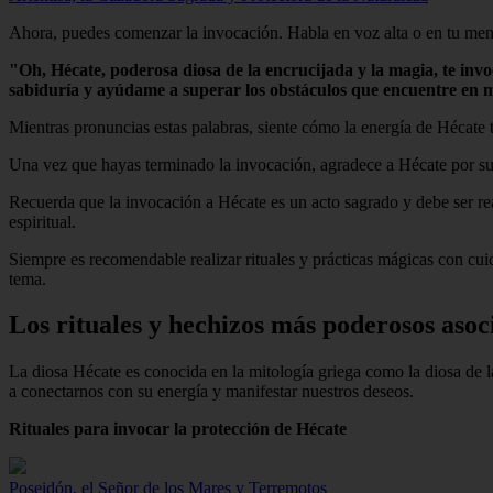
Ahora, puedes comenzar la invocación. Habla en voz alta o en tu mente,
"Oh, Hécate, poderosa diosa de la encrucijada y la magia, te inv
sabiduría y ayúdame a superar los obstáculos que encuentre en m
Mientras pronuncias estas palabras, siente cómo la energía de Hécate te
Una vez que hayas terminado la invocación, agradece a Hécate por su p
Recuerda que la invocación a Hécate es un acto sagrado y debe ser rea
espiritual.
Siempre es recomendable realizar rituales y prácticas mágicas con cuid
tema.
Los rituales y hechizos más poderosos asoc
La diosa Hécate es conocida en la mitología griega como la diosa de 
a conectarnos con su energía y manifestar nuestros deseos.
Rituales para invocar la protección de Hécate
Poseidón, el Señor de los Mares y Terremotos