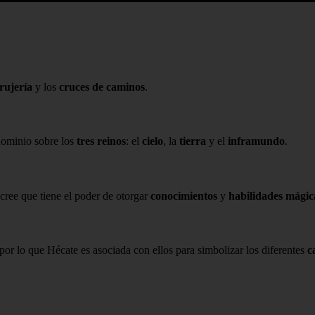
rujería
y los
cruces de caminos
.
dominio sobre los
tres reinos
: el
cielo
, la
tierra
y el
inframundo
.
 cree que tiene el poder de otorgar
conocimientos
y
habilidades mágic
or lo que Hécate es asociada con ellos para simbolizar los diferentes
c