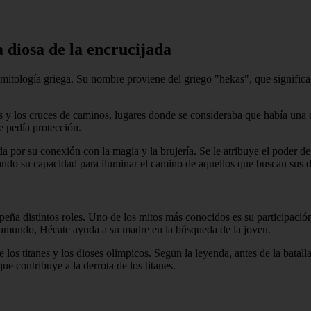
a diosa de la encrucijada
 mitología griega. Su nombre proviene del griego "hekas", que significa "
as y los cruces de caminos, lugares donde se consideraba que había una
le pedía protección.
a por su conexión con la magia y la brujería. Se le atribuye el poder de
zando su capacidad para iluminar el camino de aquellos que buscan sus 
peña distintos roles. Uno de los mitos más conocidos es su participación
framundo, Hécate ayuda a su madre en la búsqueda de la joven.
 los titanes y los dioses olímpicos. Según la leyenda, antes de la batal
ue contribuye a la derrota de los titanes.