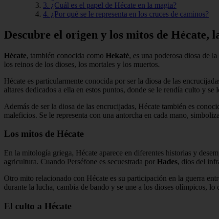
3. ¿Cuál es el papel de Hécate en la magia?
4. ¿Por qué se le representa en los cruces de caminos?
Descubre el origen y los mitos de Hécate, l
Hécate
, también conocida como
Hekaté
, es una poderosa diosa de la
los reinos de los dioses, los mortales y los muertos.
Hécate es particularmente conocida por ser la diosa de las encrucijad
altares dedicados a ella en estos puntos, donde se le rendía culto y se 
Además de ser la diosa de las encrucijadas, Hécate también es conocid
maleficios. Se le representa con una antorcha en cada mano, simboli
Los mitos de Hécate
En la mitología griega, Hécate aparece en diferentes historias y desem
agricultura. Cuando Perséfone es secuestrada por
Hades
, dios del in
Otro mito relacionado con Hécate es su participación en la guerra entre
durante la lucha, cambia de bando y se une a los dioses olímpicos, lo q
El culto a Hécate