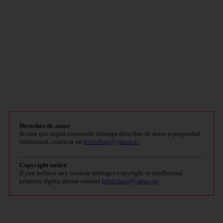
Derechos de autor
Si cree que algún contenido infringe derechos de autor o propiedad
intelectual, contacte en
bitelchux@yahoo.es
.
Copyright notice
If you believe any content infringes copyright or intellectual
property rights, please contact
bitelchux@yahoo.es
.