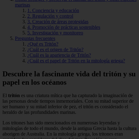
marinas
1. Conciencia y educación
2. Regulación y control
3. Creación de áreas protegidas
4. Promoción de prácticas sostenibles
5. Investigación y monitoreo
Preguntas frecuentes
¿Qué es Tritón?
¿Cuál es el origen de Tritón?
¿Cuál es la apariencia de Tritón?
¿Cuál es el papel de Tritón en la mitología griega?
Descubre la fascinante vida del tritón y su
papel en los océanos
El
tritón
es una criatura mítica que ha capturado la imaginación de
las personas desde tiempos inmemoriales. Con su mitad superior de
ser humano y su mitad inferior de pez, el tritón es considerado el
heraldo de las profundidades marinas.
Los tritones han sido mencionados en numerosas leyendas y
mitologías de todo el mundo, desde la antigua Grecia hasta la cultura
aborigen de Australia. En la mitología griega, los tritones eran