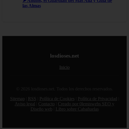
➤ Anubis, el Guardian del Más Allá y Guía de
las Almas
losdioses.net
Inicio
© 2026 losdioses.net. Todos los derechos reservados.
Sitemap
|
RSS
|
Política de Cookies
|
Política de Privacidad
|
Aviso legal
|
Contacto
|
Creado por 0lemiswebs SEO y
Diseño web
|
Libro sobre Cabañuelas