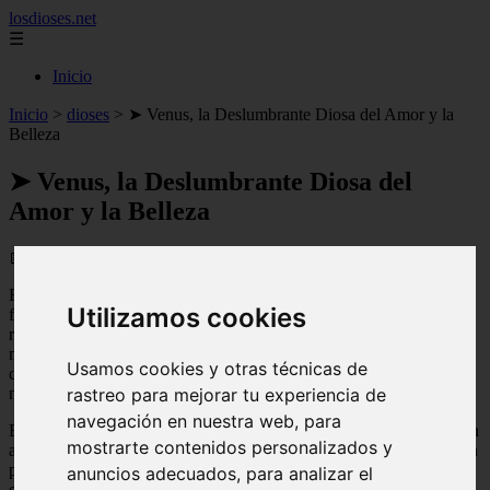
losdioses.net
☰
Inicio
Inicio
>
dioses
>
➤ Venus, la Deslumbrante Diosa del Amor y la
Belleza
➤ Venus, la Deslumbrante Diosa del
Amor y la Belleza
📅 13/04/2025
En la mitología romana,
Venus
es la diosa del amor, la belleza y la
Utilizamos cookies
fertilidad. Es una de las deidades más veneradas y adoradas por los
romanos, y su influencia se extiende más allá de los límites de la
mitología. Venus es conocida por su extraordinaria belleza y por su
Usamos cookies y otras técnicas de
capacidad para inspirar amor y pasión en los corazones de los
mortales.
rastreo para mejorar tu experiencia de
navegación en nuestra web, para
Exploraremos en detalle la fascinante historia y los mitos que rodean
mostrarte contenidos personalizados y
a Venus. Descubriremos cómo fue adorada y cómo se le atribuyeron
poderes divinos relacionados con el amor y la fertilidad. También
anuncios adecuados, para analizar el
exploraremos su papel en la cultura romana y cómo su figura ha