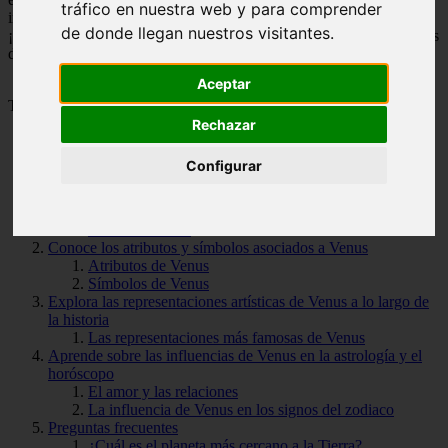
tráfico en nuestra web y para comprender
influido en el arte y la literatura a lo largo de los siglos.
de donde llegan nuestros visitantes.
¡Acompáñanos en este viaje para desentrañar los secretos y encantos
de Venus, la deslumbrante diosa del amor y la belleza!
Aceptar
Tabla de Contenido
Rechazar
Descubre los mitos y leyendas de Venus, la diosa del amor
Configurar
El nacimiento de Venus
El amor de Venus y Marte
El juicio de París
El culto a Venus
Conoce los atributos y símbolos asociados a Venus
Atributos de Venus
Símbolos de Venus
Explora las representaciones artísticas de Venus a lo largo de
la historia
Las representaciones más famosas de Venus
Aprende sobre las influencias de Venus en la astrología y el
horóscopo
El amor y las relaciones
La influencia de Venus en los signos del zodiaco
Preguntas frecuentes
¿Cuál es el planeta más cercano a la Tierra?