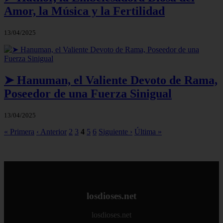
Amor, la Música y la Fertilidad
13/04/2025
➤ Hanuman, el Valiente Devoto de Rama,
Poseedor de una Fuerza Sinigual
13/04/2025
« Primera
‹ Anterior
2
3
4
5
6
Siguiente ›
Última »
losdioses.net
losdioses.net