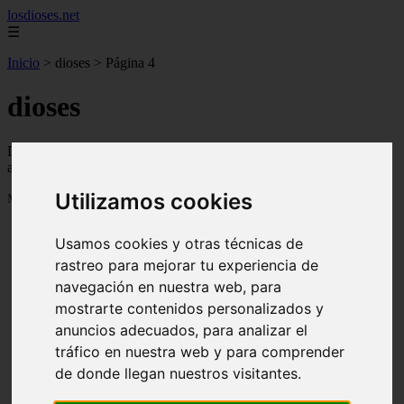
losdioses.net
☰
Inicio
>
dioses
>
Página 4
dioses
Descubre todas las noticias de la categoría dioses. Artículos
actualizados y contenido de calidad en losdioses.net.
Utilizamos cookies
Mostrando 73 - 96 de 180 artículos
Usamos cookies y otras técnicas de
rastreo para mejorar tu experiencia de
navegación en nuestra web, para
mostrarte contenidos personalizados y
anuncios adecuados, para analizar el
❮
❯
tráfico en nuestra web y para comprender
de donde llegan nuestros visitantes.