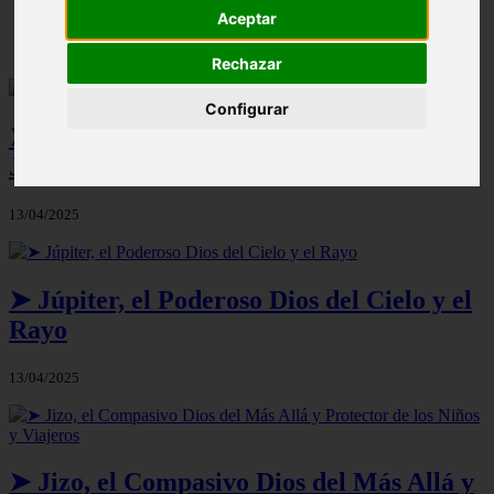
Diosa Hera: características, atributos, culto,
Aceptar
historia…
Rechazar
Configurar
➤ Juventas, la Eterna Diosa de la
Juventud
13/04/2025
➤ Júpiter, el Poderoso Dios del Cielo y el
Rayo
13/04/2025
➤ Jizo, el Compasivo Dios del Más Allá y