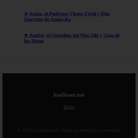
➤ Amón, el Poderoso Viento Fértil y Dios
Supremo de Amón-Ra
➤ Anubis, el Guardian del Más Allá y Guía de
las Almas
losdioses.net
Inicio
© 2026 losdioses.net. Todos los derechos reservados.