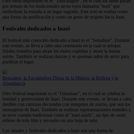
Otro ritual importante es el "Torii-kuguri", en el cual los fieles pasan
por debajo de los tradicionales arcos rojos llamados "torii" que
simbolizan la entrada a un lugar sagrado. Este acto se realiza como
una forma de purificación y como un gesto de respeto hacia Inari.
Festivales dedicados a Inari
El festival más conocido dedicado a Inari es el "Setsubun". Durante
este evento, se lleva a cabo una ceremonia en la cual se arrojan
frijoles tostados para alejar los malos espíritus y atraer la buena
suerte. También se realizan danzas y se queman tallos de arroz para
purificar el lugar.
Benzaiten, la Encantadora Diosa de la Música, la Belleza y la
Abundancia
Otro festival importante es el "Oinarisan", en el cual se celebra la
bondad y generosidad de Inari. Durante este evento, se llevan a cabo
desfiles con carrozas decoradas con imágenes de zorros, que son los
mensajeros de Inari. También se realizan representaciones teatrales y
se sirve comida tradicional como el "inari-zushi", un tipo de sushi
relleno de tofu frito y envuelto en una hoja de tofu.
Los rituales y festivales dedicados a Inari son una forma de