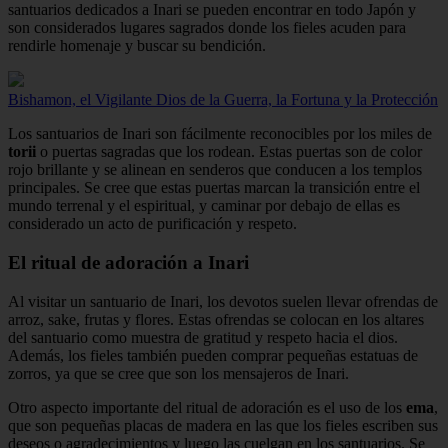
santuarios dedicados a Inari se pueden encontrar en todo Japón y
son considerados lugares sagrados donde los fieles acuden para
rendirle homenaje y buscar su bendición.
Bishamon, el Vigilante Dios de la Guerra, la Fortuna y la Protección
Los santuarios de Inari son fácilmente reconocibles por los miles de
torii
o puertas sagradas que los rodean. Estas puertas son de color
rojo brillante y se alinean en senderos que conducen a los templos
principales. Se cree que estas puertas marcan la transición entre el
mundo terrenal y el espiritual, y caminar por debajo de ellas es
considerado un acto de purificación y respeto.
El ritual de adoración a Inari
Al visitar un santuario de Inari, los devotos suelen llevar ofrendas de
arroz, sake, frutas y flores. Estas ofrendas se colocan en los altares
del santuario como muestra de gratitud y respeto hacia el dios.
Además, los fieles también pueden comprar pequeñas estatuas de
zorros, ya que se cree que son los mensajeros de Inari.
Otro aspecto importante del ritual de adoración es el uso de los
ema
,
que son pequeñas placas de madera en las que los fieles escriben sus
deseos o agradecimientos y luego las cuelgan en los santuarios. Se