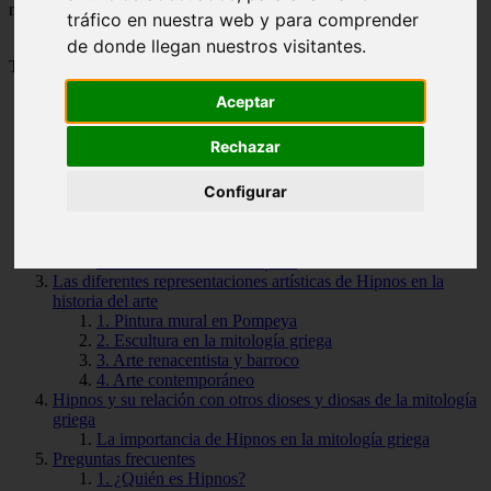
mitología griega.
tráfico en nuestra web y para comprender
de donde llegan nuestros visitantes.
Tabla de Contenido
Aceptar
Descubre el origen y mitología del dios Hipnos
El papel de Hipnos en la mitología griega
Rechazar
El poder de Hipnos
La importancia de Hipnos en la actualidad
Configurar
Los beneficios de un buen descanso y cómo Hipnos puede
ayudarte a lograrlo
¿Cómo funciona Hipnos?
Beneficios de utilizar Hipnos
Las diferentes representaciones artísticas de Hipnos en la
historia del arte
1. Pintura mural en Pompeya
2. Escultura en la mitología griega
3. Arte renacentista y barroco
4. Arte contemporáneo
Hipnos y su relación con otros dioses y diosas de la mitología
griega
La importancia de Hipnos en la mitología griega
Preguntas frecuentes
1. ¿Quién es Hipnos?