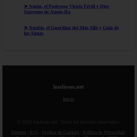
➤ Amón, el Poderoso Viento Fértil y Dios
Supremo de Amón-Ra
➤ Anubis, el Guardian del Más Allá y Guía de
las Almas
losdioses.net
Inicio
© 2026 losdioses.net. Todos los derechos reservados.
Sitemap
|
RSS
|
Política de Cookies
|
Política de Privacidad
|