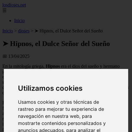
losdioses.net
☰
Inicio
Inicio
>
dioses
>
➤ Hipnos, el Dulce Señor del Sueño
➤ Hipnos, el Dulce Señor del Sueño
📅 13/04/2025
En la mitología griega,
Hipnos
era el dios del sueño y hermano
gemelo de Tánatos, la personificación de la muerte. Conocido como
el
Dulce Señor del Sueño
, se le atribuía el poder de inducir el
sueño en los seres humanos y los dioses. Su presencia era
Utilizamos cookies
considerada benévola y necesaria para el descanso y la regeneración
del cuerpo y la mente.
Usamos cookies y otras técnicas de
Exploraremos la fascinante figura de Hipnos, sus atributos y
funciones, así como su relación con otros dioses y mitos de la
rastreo para mejorar tu experiencia de
antigua Grecia. También analizaremos las diferentes
navegación en nuestra web, para
representaciones artísticas de Hipnos a lo largo de la historia y su
mostrarte contenidos personalizados y
influencia en la cultura popular. Acompáñanos en este viaje por el
mundo del sueño y descubre la importancia de Hipnos en la
anuncios adecuados, para analizar el