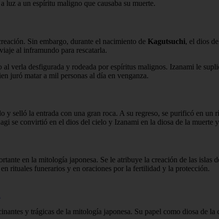
a luz a un espíritu maligno que causaba su muerte.
 creación. Sin embargo, durante el nacimiento de
Kagutsuchi
, el dios d
iaje al inframundo para rescatarla.
l verla desfigurada y rodeada por espíritus malignos. Izanami le suplic
uien juró matar a mil personas al día en venganza.
 selló la entrada con una gran roca. A su regreso, se purificó en un rí
i se convirtió en el dios del cielo y Izanami en la diosa de la muerte y
rtante en la mitología japonesa. Se le atribuye la creación de las islas
n rituales funerarios y en oraciones por la fertilidad y la protección.
u
cinantes y trágicas de la mitología japonesa. Su papel como diosa de la