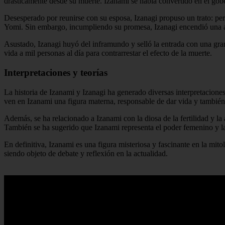
drásticamente desde su muerte. Izanami se había convertido en el go
Desesperado por reunirse con su esposa, Izanagi propuso un trato: perm
Yomi. Sin embargo, incumpliendo su promesa, Izanagi encendió una an
Asustado, Izanagi huyó del inframundo y selló la entrada con una gran
vida a mil personas al día para contrarrestar el efecto de la muerte.
Interpretaciones y teorías
La historia de Izanami y Izanagi ha generado diversas interpretaciones
ven en Izanami una figura materna, responsable de dar vida y también 
Además, se ha relacionado a Izanami con la diosa de la fertilidad y l
También se ha sugerido que Izanami representa el poder femenino y la
En definitiva, Izanami es una figura misteriosa y fascinante en la mito
siendo objeto de debate y reflexión en la actualidad.