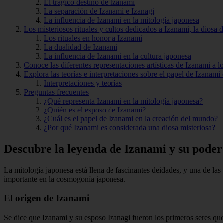
El trágico destino de Izanami
La separación de Izanami e Izanagi
La influencia de Izanami en la mitología japonesa
Los misteriosos rituales y cultos dedicados a Izanami, la diosa 
Los rituales en honor a Izanami
La dualidad de Izanami
La influencia de Izanami en la cultura japonesa
Conoce las diferentes representaciones artísticas de Izanami a lo 
Explora las teorías e interpretaciones sobre el papel de Izanami 
Interpretaciones y teorías
Preguntas frecuentes
¿Qué representa Izanami en la mitología japonesa?
¿Quién es el esposo de Izanami?
¿Cuál es el papel de Izanami en la creación del mundo?
¿Por qué Izanami es considerada una diosa misteriosa?
Descubre la leyenda de Izanami y su podero
La mitología japonesa está llena de fascinantes deidades, y una de las 
importante en la cosmogonía japonesa.
El origen de Izanami
Se dice que Izanami y su esposo Izanagi fueron los primeros seres que 