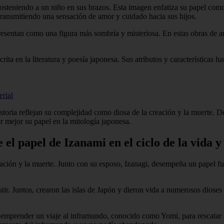
teniendo a un niño en sus brazos. Esta imagen enfatiza su papel como di
 transmitiendo una sensación de amor y cuidado hacia sus hijos.
esentan como una figura más sombría y misteriosa. En estas obras de ar
ita en la literatura y poesía japonesa. Sus atributos y características
rial
 historia reflejan su complejidad como diosa de la creación y la muerte.
r mejor su papel en la mitología japonesa.
 el papel de Izanami en el ciclo de la vida 
ación y la muerte. Junto con su esposo, Izanagi, desempeña un papel fu
tir. Juntos, crearon las islas de Japón y dieron vida a numerosos diose
 emprender un viaje al inframundo, conocido como Yomi, para rescatar 