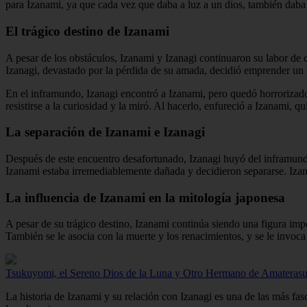
para Izanami, ya que cada vez que daba a luz a un dios, también daba 
El trágico destino de Izanami
A pesar de los obstáculos, Izanami y Izanagi continuaron su labor de
Izanagi, devastado por la pérdida de su amada, decidió emprender un v
En el inframundo, Izanagi encontró a Izanami, pero quedó horrorizado a
resistirse a la curiosidad y la miró. Al hacerlo, enfureció a Izanami, q
La separación de Izanami e Izanagi
Después de este encuentro desafortunado, Izanagi huyó del inframundo y
Izanami estaba irremediablemente dañada y decidieron separarse. Izanag
La influencia de Izanami en la mitología japonesa
A pesar de su trágico destino, Izanami continúa siendo una figura impo
También se le asocia con la muerte y los renacimientos, y se le invoca e
Tsukuyomi, el Sereno Dios de la Luna y Otro Hermano de Amateras
La historia de Izanami y su relación con Izanagi es una de las más fas