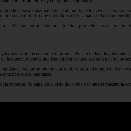
bernante del inframundo y ya no podía abandonarlo.
itirle llevarse a Izanami de vuelta al mundo de los vivos a cambio de n
torcha y la miró. Lo que vio lo horrorizó: Izanami se había convertid
 roca. Izanami, enfurecida por su traición, prometió causar la muerte d
 y teorías. Algunos creen que representa el ciclo de la vida y la muerte
de la muerte, mientras que Izanagi representa una figura paterna protec
a abundancia, ya que su muerte y posterior regreso al mundo de los viv
 conexión con la naturaleza.
logía japonesa. Su papel en el ciclo de la vida y la muerte muestra la co