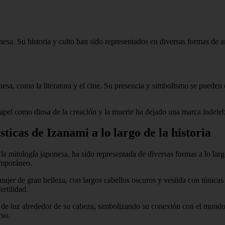
sa. Su historia y culto han sido representados en diversas formas de art
nesa, como la literatura y el cine. Su presencia y simbolismo se pueden
apel como diosa de la creación y la muerte ha dejado una marca indelebl
ticas de Izanami a lo largo de la historia
 la mitología japonesa, ha sido representada de diversas formas a lo lar
temporáneo.
ujer de gran belleza, con largos cabellos oscuros y vestida con túnicas
ertilidad.
 de luz alrededor de su cabeza, simbolizando su conexión con el mundo e
rso.