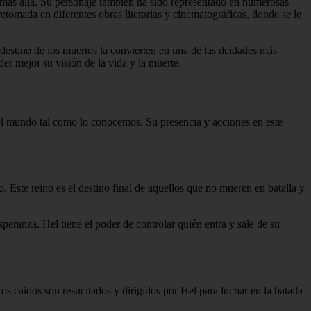
l más allá. Su personaje también ha sido representado en numerosas
etomada en diferentes obras literarias y cinematográficas, donde se le
 destino de los muertos la convierten en una de las deidades más
er mejor su visión de la vida y la muerte.
del mundo tal como lo conocemos. Su presencia y acciones en este
Este reino es el destino final de aquellos que no mueren en batalla y
eranza. Hel tiene el poder de controlar quién entra y sale de su
 caídos son resucitados y dirigidos por Hel para luchar en la batalla