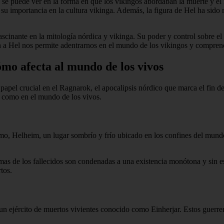
a se puede ver en la forma en que los vikingos abordaban la muerte y e
su importancia en la cultura vikinga. Además, la figura de Hel ha sido r
ascinante en la mitología nórdica y vikinga. Su poder y control sobre el
an a Hel nos permite adentrarnos en el mundo de los vikingos y comprend
ómo afecta al mundo de los vivos
papel crucial en el Ragnarok, el apocalipsis nórdico que marca el fin 
os como en el mundo de los vivos.
, Helheim, un lugar sombrío y frío ubicado en los confines del mundo. 
as de los fallecidos son condenadas a una existencia monótona y sin esp
tos.
ejército de muertos vivientes conocido como Einherjar. Estos guerreros