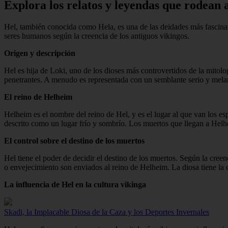
Explora los relatos y leyendas que rodean a
Hel, también conocida como Hela, es una de las deidades más fascinan
seres humanos según la creencia de los antiguos vikingos.
Origen y descripción
Hel es hija de Loki, uno de los dioses más controvertidos de la mitol
penetrantes. A menudo es representada con un semblante serio y melan
El reino de Helheim
Helheim es el nombre del reino de Hel, y es el lugar al que van los esp
descrito como un lugar frío y sombrío. Los muertos que llegan a Helhe
El control sobre el destino de los muertos
Hel tiene el poder de decidir el destino de los muertos. Según la cree
o envejecimiento son enviados al reino de Helheim. La diosa tiene la 
La influencia de Hel en la cultura vikinga
Skadi, la Implacable Diosa de la Caza y los Deportes Invernales