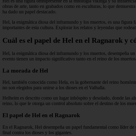
Hel es una figura omnipresente en la mitología vikinga y su influenci
obras de arte, tanto en grabados como en esculturas, lo que demuestra 
ha dado un papel destacado.
Hel, la enigmática diosa del inframundo y los muertos, es una figura f
importantes de esta cultura. Explorar los relatos y leyendas que rode
Cuál es el papel de Hel en el Ragnarok y c
Hel, la enigmática diosa del inframundo y los muertos, desempeña un 
evento tienen un impacto significativo tanto en el reino de los muert
La morada de Hel
Hel, también conocida como Hela, es la gobernante del reino homónimo
no son elegidos para unirse a los dioses en el Valhalla.
Helheim es descrito como un lugar inhóspito y desolado, donde las alm
reino, lo que le otorga un control absoluto sobre el destino de los muer
El papel de Hel en el Ragnarok
En el Ragnarok, Hel desempeña un papel fundamental como líder de un 
final contra los dioses y los gigantes.