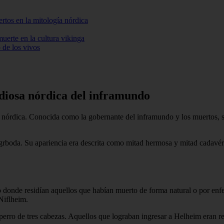
rtos en la mitología nórdica
muerte en la cultura vikinga
 de los vivos
a diosa nórdica del inframundo
ía nórdica. Conocida como la gobernante del inframundo y los muertos, 
ngrboda. Su apariencia era descrita como mitad hermosa y mitad cadavér
o donde residían aquellos que habían muerto de forma natural o por enf
 Niflheim.
erro de tres cabezas. Aquellos que lograban ingresar a Helheim eran re