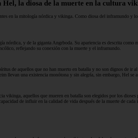
 Hel, la diosa de la muerte en la cultura vi
tes en la mitología nórdica y vikinga. Como diosa del inframundo y los
ogía nórdica, y de la giganta Angrboda. Su apariencia es descrita como 
cólico, reflejando su conexión con la muerte y el inframundo.
íritus de aquellos que no han muerto en batalla y no son dignos de ir al 
im llevan una existencia monótona y sin alegría, sin embargo, Hel se a
ncia vikinga, aquellos que mueren en batalla son elegidos por los diose
capacidad de influir en la calidad de vida después de la muerte de cada