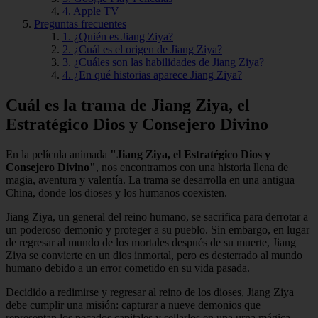
4. Apple TV
Preguntas frecuentes
1. ¿Quién es Jiang Ziya?
2. ¿Cuál es el origen de Jiang Ziya?
3. ¿Cuáles son las habilidades de Jiang Ziya?
4. ¿En qué historias aparece Jiang Ziya?
Cuál es la trama de Jiang Ziya, el
Estratégico Dios y Consejero Divino
En la película animada
"Jiang Ziya, el Estratégico Dios y
Consejero Divino"
, nos encontramos con una historia llena de
magia, aventura y valentía. La trama se desarrolla en una antigua
China, donde los dioses y los humanos coexisten.
Jiang Ziya, un general del reino humano, se sacrifica para derrotar a
un poderoso demonio y proteger a su pueblo. Sin embargo, en lugar
de regresar al mundo de los mortales después de su muerte, Jiang
Ziya se convierte en un dios inmortal, pero es desterrado al mundo
humano debido a un error cometido en su vida pasada.
Decidido a redimirse y regresar al reino de los dioses, Jiang Ziya
debe cumplir una misión: capturar a nueve demonios que
representan los pecados capitales y sellarlos en una urna mágica.