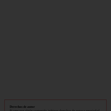
Derechos de autor
Si cree que algún contenido infringe derechos de autor o propiedad