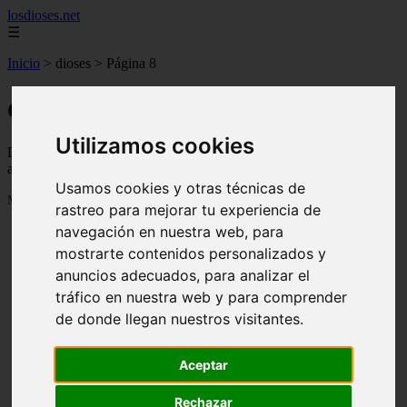
losdioses.net
☰
Inicio
>
dioses
>
Página 8
dioses
Utilizamos cookies
Descubre todas las noticias de la categoría dioses. Artículos
actualizados y contenido de calidad en losdioses.net.
Usamos cookies y otras técnicas de
Mostrando 169 - 180 de 180 artículos
rastreo para mejorar tu experiencia de
navegación en nuestra web, para
mostrarte contenidos personalizados y
anuncios adecuados, para analizar el
tráfico en nuestra web y para comprender
de donde llegan nuestros visitantes.
❮
❯
Aceptar
Rechazar