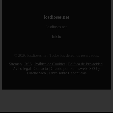
losdioses.net
losdioses.net
Inicio
© 2026 losdioses.net. Todos los derechos reservados.
Sitemap
|
RSS
|
Política de Cookies
|
Política de Privacidad
|
Aviso legal
|
Contacto
|
Creado por 0lemiswebs SEO y
Diseño web
|
Libro sobre Cabañuelas