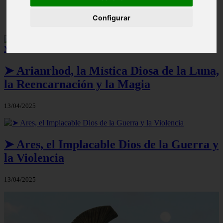
Poseidón: características, atributos, culto, historia…
Configurar
➤ Arianrhod, la Mística Diosa de la Luna,
la Reencarnación y la Magia
13/04/2025
➤ Ares, el Implacable Dios de la Guerra y
la Violencia
13/04/2025