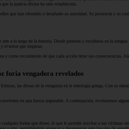
 que la justicia divina ha sido restablecida.
uellos que han ofendido o desafiado su autoridad. Su presencia y su cas
 arte a lo largo de la historia. Desde pinturas y esculturas en la antig
y el terror que inspiran.
vina y como recordatorio de que cada acción tiene sus consecuencias. A
roz furia vengadora revelados
es Erinyas, las diosas de la venganza en la mitología griega. Con su mira
 convierten en una fuerza imparable. A continuación, revelaremos alguno
 cualquier forma que desee, lo que le permite acechar a sus víctimas sin
r a otro, permitiéndole aparecer y desaparecer ante los ojos de aquell