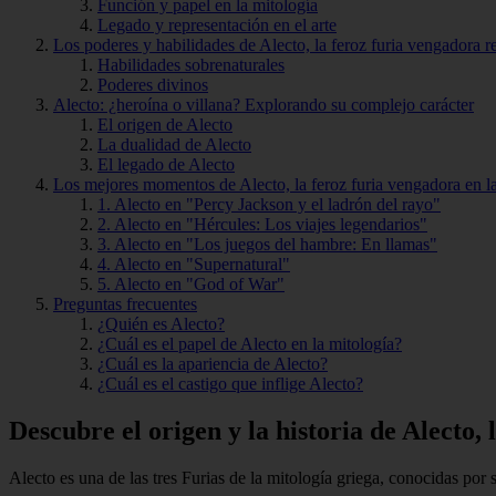
Función y papel en la mitología
Legado y representación en el arte
Los poderes y habilidades de Alecto, la feroz furia vengadora r
Habilidades sobrenaturales
Poderes divinos
Alecto: ¿heroína o villana? Explorando su complejo carácter
El origen de Alecto
La dualidad de Alecto
El legado de Alecto
Los mejores momentos de Alecto, la feroz furia vengadora en la
1. Alecto en "Percy Jackson y el ladrón del rayo"
2. Alecto en "Hércules: Los viajes legendarios"
3. Alecto en "Los juegos del hambre: En llamas"
4. Alecto en "Supernatural"
5. Alecto en "God of War"
Preguntas frecuentes
¿Quién es Alecto?
¿Cuál es el papel de Alecto en la mitología?
¿Cuál es la apariencia de Alecto?
¿Cuál es el castigo que inflige Alecto?
Descubre el origen y la historia de Alecto,
Alecto es una de las tres Furias de la mitología griega, conocidas po