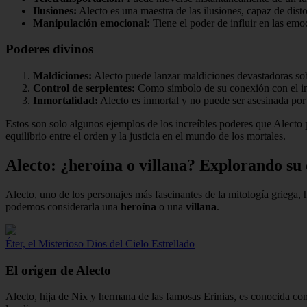
Ilusiones:
Alecto es una maestra de las ilusiones, capaz de disto
Manipulación emocional:
Tiene el poder de influir en las emo
Poderes divinos
Maldiciones:
Alecto puede lanzar maldiciones devastadoras sobre
Control de serpientes:
Como símbolo de su conexión con el inf
Inmortalidad:
Alecto es inmortal y no puede ser asesinada por 
Estos son solo algunos ejemplos de los increíbles poderes que Alecto 
equilibrio entre el orden y la justicia en el mundo de los mortales.
Alecto: ¿heroína o villana? Explorando su
Alecto, uno de los personajes más fascinantes de la mitología griega,
podemos considerarla una
heroína
o una
villana
.
Éter, el Misterioso Dios del Cielo Estrellado
El origen de Alecto
Alecto, hija de Nix y hermana de las famosas Erinias, es conocida co