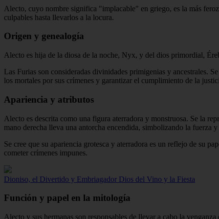
Alecto, cuyo nombre significa "implacable" en griego, es la más feroz 
culpables hasta llevarlos a la locura.
Origen y genealogía
Alecto es hija de la diosa de la noche, Nyx, y del dios primordial, 
Las Furias son consideradas divinidades primigenias y ancestrales. S
los mortales por sus crímenes y garantizar el cumplimiento de la justic
Apariencia y atributos
Alecto es descrita como una figura aterradora y monstruosa. Se la repr
mano derecha lleva una antorcha encendida, simbolizando la fuerza y 
Se cree que su apariencia grotesca y aterradora es un reflejo de su pa
cometer crímenes impunes.
Dioniso, el Divertido y Embriagador Dios del Vino y la Fiesta
Función y papel en la mitología
Alecto y sus hermanas son responsables de llevar a cabo la venganza di