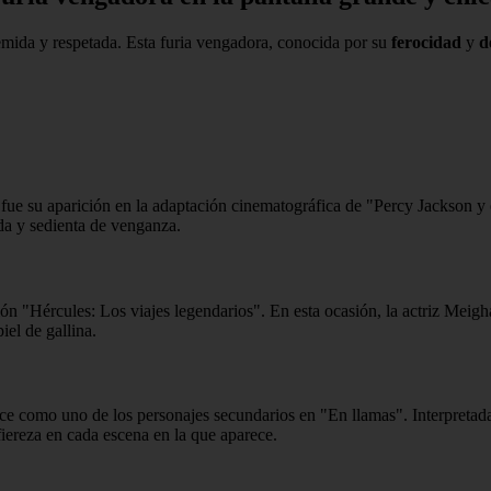
temida y respetada. Esta furia vengadora, conocida por su
ferocidad
y
d
e su aparición en la adaptación cinematográfica de "Percy Jackson y el 
da y sedienta de venganza.
ión "Hércules: Los viajes legendarios". En esta ocasión, la actriz Mei
iel de gallina.
ce como uno de los personajes secundarios en "En llamas". Interpretada 
fiereza en cada escena en la que aparece.