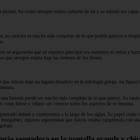
piedad. Su rostro siempre estaba cubierto de ira y su mirada era capaz
su carácter es mucho más complejo de lo que podría parecer a simple 
a.
ro se argumenta que su objetivo principal era mantener el orden y hace
o que siempre estaba bajo las órdenes de los dioses.
r que Alecto dejó un legado duradero en la mitología griega. Su figura h
istoria.
n una historia puede ser mucho más complejo de lo que parece. Su carácte
 como héroe o villano sin conocer todos los aspectos de su historia.
enerado debate y controversia a lo largo de los siglos. Su papel como v
 innegables, algunos argumentan que Alecto estaba cumpliendo con una t
griega.
uria vengadora en la pantalla grande y chi