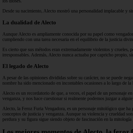
los dioses.
Desde su nacimiento, Alecto mostró una personalidad implacable y sin 
La dualidad de Alecto
Aunque Alecto es ampliamente conocida por su papel como vengadora, 
cumpliendo con una tarea necesaria en el equilibrio de la justicia divin
Es cierto que sus métodos eran extremadamente violentos y crueles, pe
irresponsables. Además, Alecto nunca actuaba por capricho propio, sin
El legado de Alecto
A pesar de las opiniones divididas sobre su carácter, no se puede nega
nombre ha sido mencionado en incontables ocasiones a lo largo de la h
Alecto es un recordatorio de que, a veces, el papel de un personaje e
venganza, y nos hace cuestionar si realmente podemos juzgar a alguien
Alecto, la Feroz Furia Vengadora, es un personaje mitológico que ha g
conceptos de justicia y venganza. Aunque su violencia y crueldad son
perdura y su figura sigue siendo objeto de fascinación en la mitología 
Los mejores momentos de Alecto, la feroz f