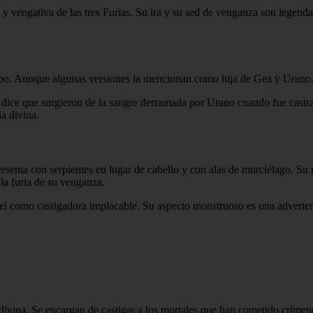
y vengativa de las tres Furias. Su ira y su sed de venganza son legendari
Érebo. Aunque algunas versiones la mencionan como hija de Gea y Urano.
e dice que surgieron de la sangre derramada por Urano cuando fue castra
ia divina.
esenta con serpientes en lugar de cabello y con alas de murciélago. Su 
la furia de su venganza.
pel como castigadora implacable. Su aspecto monstruoso es una advertenci
vina. Se encargan de castigar a los mortales que han cometido crímenes a