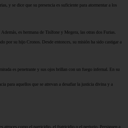
as, y se dice que su presencia es suficiente para atormentar a los
 Además, es hermana de Tisífone y Megera, las otras dos Furias.
do por su hijo Cronos. Desde entonces, su misión ha sido castigar a
mirada es penetrante y sus ojos brillan con un fuego infernal. En su
a para aquellos que se atrevan a desafiar la justicia divina y a
troces como el parricidio, el fratricidio o el perjurio. Persiguen a