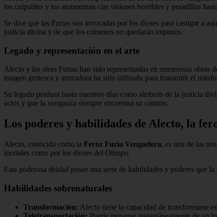
los culpables y los atormentan con visiones horribles y pesadillas hasta
Se dice que las Furias son invocadas por los dioses para castigar a aq
justicia divina y de que los crímenes no quedarán impunes.
Legado y representación en el arte
Alecto y las otras Furias han sido representadas en numerosas obras de
imagen grotesca y aterradora ha sido utilizada para transmitir el miedo 
Su legado perdura hasta nuestros días como símbolo de la justicia di
actos y que la venganza siempre encuentra su camino.
Los poderes y habilidades de Alecto, la fe
Alecto, conocida como la
Feroz Furia Vengadora
, es una de las tr
mortales como por los dioses del Olimpo.
Esta poderosa deidad posee una serie de habilidades y poderes que la
Habilidades sobrenaturales
Transformación:
Alecto tiene la capacidad de transformarse en
Teletransportación:
Puede moverse instantáneamente de un luga