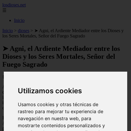
losdioses.net
☰
Inicio
Inicio
>
dioses
>
➤ Agni, el Ardiente Mediador entre los Dioses y
los Seres Mortales, Señor del Fuego Sagrado
➤ Agni, el Ardiente Mediador entre los
Dioses y los Seres Mortales, Señor del
Fuego Sagrado
📅 13/04/2025
Agni
, una de las deidades más veneradas en el hinduismo, es
Utilizamos cookies
conocido como el dios del fuego y el mensajero de los dioses. Su
importancia en la mitología hindú se debe a su papel como
intermediario entre los seres humanos y los dioses, siendo
Usamos cookies y otras técnicas de
considerado el puente entre el mundo terrenal y el divino.
rastreo para mejorar tu experiencia de
Exploraremos la figura de Agni y su significado en la cultura hindú.
navegación en nuestra web, para
Analizaremos su simbolismo y los diferentes aspectos de su
mostrarte contenidos personalizados y
personalidad, así como su presencia en los rituales y ceremonias