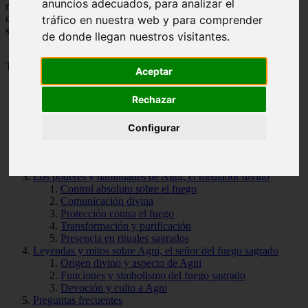
anuncios adecuados, para analizar el
religiosas. También discutiremos su relación con otros dioses y
cómo su adoración ha perdurado a lo largo de los siglos en la
tráfico en nuestra web y para comprender
sociedad hindú.
de donde llegan nuestros visitantes.
Tabla de Contenido
Aceptar
Rechazar
Cómo conecta Agni a los dioses y a los seres mortales
El fuego sagrado y los rituales
La importancia de Agni en la mitología hindú
Configurar
La importancia del fuego sagrado en la mitología de Agni
La relación de Agni con los dioses
La representación de Agni en la iconografía hindú
Los poderes y habilidades de Agni, el mediador divino
Control absoluto sobre el fuego
Comunicación divina
Protección contra el fuego
Transformación y purificación
Presencia en rituales sagrados
Leyendas y mitos sobre Agni, el señor del fuego sagrado
Origen divino y aspecto de Agni
Funciones y simbolismo del fuego sagrado
Devoción y culto a Agni
Preguntas frecuentes