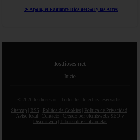
➤ Apolo, el Radiante Dios del Sol y las Artes
losdioses.net
Inicio
© 2026 losdioses.net. Todos los derechos reservados.
Sitemap
|
RSS
|
Política de Cookies
|
Política de Privacidad
|
Aviso legal
|
Contacto
|
Creado por 0lemiswebs SEO y
Diseño web
|
Libro sobre Cabañuelas