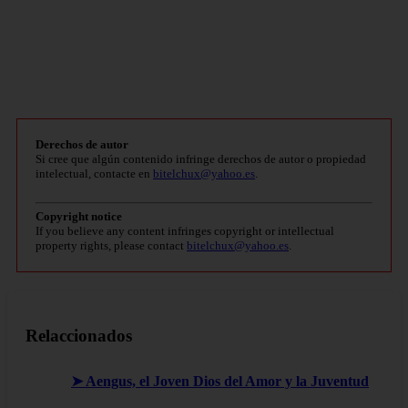
Derechos de autor
Si cree que algún contenido infringe derechos de autor o propiedad
intelectual, contacte en
bitelchux@yahoo.es
.
Copyright notice
If you believe any content infringes copyright or intellectual
property rights, please contact
bitelchux@yahoo.es
.
Relaccionados
➤ Aengus, el Joven Dios del Amor y la Juventud