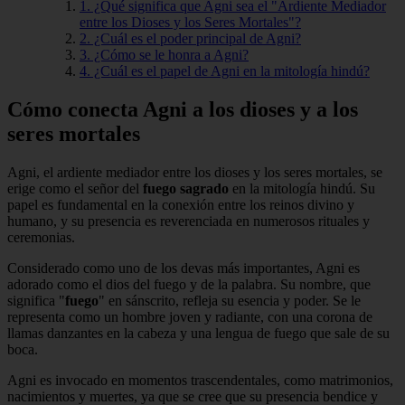
1. ¿Qué significa que Agni sea el "Ardiente Mediador
entre los Dioses y los Seres Mortales"?
2. ¿Cuál es el poder principal de Agni?
3. ¿Cómo se le honra a Agni?
4. ¿Cuál es el papel de Agni en la mitología hindú?
Cómo conecta Agni a los dioses y a los
seres mortales
Agni, el ardiente mediador entre los dioses y los seres mortales, se
erige como el señor del
fuego sagrado
en la mitología hindú. Su
papel es fundamental en la conexión entre los reinos divino y
humano, y su presencia es reverenciada en numerosos rituales y
ceremonias.
Considerado como uno de los devas más importantes, Agni es
adorado como el dios del fuego y de la palabra. Su nombre, que
significa "
fuego
" en sánscrito, refleja su esencia y poder. Se le
representa como un hombre joven y radiante, con una corona de
llamas danzantes en la cabeza y una lengua de fuego que sale de su
boca.
Agni es invocado en momentos trascendentales, como matrimonios,
nacimientos y muertes, ya que se cree que su presencia bendice y