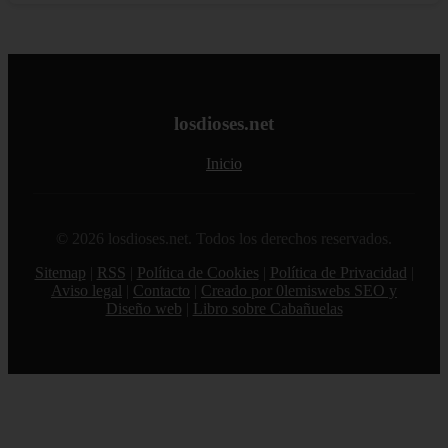
losdioses.net
Inicio
© 2026 losdioses.net. Todos los derechos reservados.
Sitemap
|
RSS
|
Política de Cookies
|
Política de Privacidad
|
Aviso legal
|
Contacto
|
Creado por 0lemiswebs SEO y
Diseño web
|
Libro sobre Cabañuelas