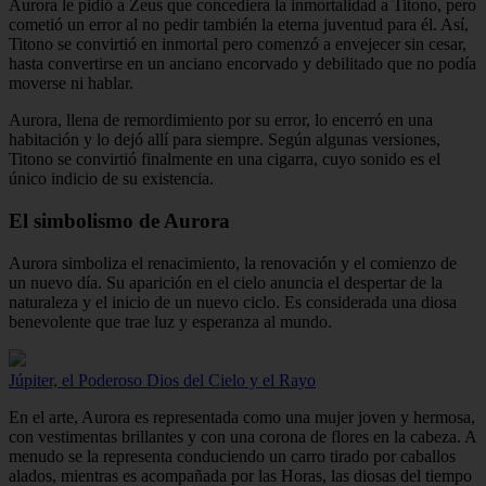
Aurora le pidió a Zeus que concediera la inmortalidad a Titono, pero
cometió un error al no pedir también la eterna juventud para él. Así,
Titono se convirtió en inmortal pero comenzó a envejecer sin cesar,
hasta convertirse en un anciano encorvado y debilitado que no podía
moverse ni hablar.
Aurora, llena de remordimiento por su error, lo encerró en una
habitación y lo dejó allí para siempre. Según algunas versiones,
Titono se convirtió finalmente en una cigarra, cuyo sonido es el
único indicio de su existencia.
El simbolismo de Aurora
Aurora simboliza el renacimiento, la renovación y el comienzo de
un nuevo día. Su aparición en el cielo anuncia el despertar de la
naturaleza y el inicio de un nuevo ciclo. Es considerada una diosa
benevolente que trae luz y esperanza al mundo.
Júpiter, el Poderoso Dios del Cielo y el Rayo
En el arte, Aurora es representada como una mujer joven y hermosa,
con vestimentas brillantes y con una corona de flores en la cabeza. A
menudo se la representa conduciendo un carro tirado por caballos
alados, mientras es acompañada por las Horas, las diosas del tiempo