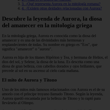
3. ¿Qué representa Aurora en la mitología romana?
4. ¿Existen otras deidades relacionadas con Aurora?
Descubre la leyenda de Aurora, la diosa
del amanecer en la mitología griega
En la mitología griega, Aurora es conocida como la diosa del
amanecer y es una de las divinidades más hermosas y
resplandecientes de todas. Su nombre en griego es "Eos", que
significa "amanecer" o "aurora".
Aurora es hija de los titanes Hipérion y Tea, y hermana de Helios, el
dios del sol, y Selene, la diosa de la luna. Es descrita como una
diosa de gran belleza, con cabellos dorados y ojos brillantes, que
precede al sol en su ascenso al cielo cada mañana.
El mito de Aurora y Titono
Uno de los mitos más famosos relacionados con Aurora es el de su
amorío con el príncipe troyano llamado Titono. Según la leyenda,
Aurora quedó encantada por la belleza de Titono y lo raptó para
llevárselo al Olimpo.