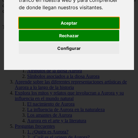
tráfico en nuestra web y para comprender
días, inspirando obras literarias, musicales y cinematográficas que
de donde llegan nuestros visitantes.
capturan su misterio y belleza.
Aceptar
Tabla de Contenido
Rechazar
Descubre la leyenda de Aurora, la diosa del amanecer en la
Configurar
mitología griega
El mito de Aurora y Titono
El simbolismo de Aurora
Conoce los símbolos y atributos asociados a la diosa Aurora
Atributos de la diosa Aurora
Símbolos asociados a la diosa Aurora
Aprende sobre las diferentes representaciones artísticas de
Aurora a lo largo de la historia
Explora los mitos y relatos que involucran a Aurora y su
influencia en el mundo natural
El nacimiento de Aurora
La influencia de Aurora en la naturaleza
Los amantes de Aurora
Aurora en el arte y la literatura
Preguntas frecuentes
1. ¿Quién es Aurora?
2. ¿Cuál es el origen de Aurora?