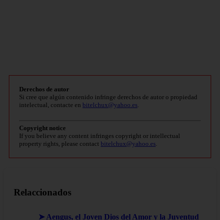
Derechos de autor
Si cree que algún contenido infringe derechos de autor o propiedad
intelectual, contacte en
bitelchux@yahoo.es
.
Copyright notice
If you believe any content infringes copyright or intellectual
property rights, please contact
bitelchux@yahoo.es
.
Relaccionados
➤ Aengus, el Joven Dios del Amor y la Juventud