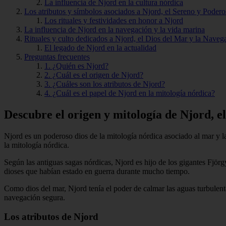
La influencia de Njord en la cultura nórdica
Los atributos y símbolos asociados a Njord, el Sereno y Poder
Los rituales y festividades en honor a Njord
La influencia de Njord en la navegación y la vida marina
Rituales y culto dedicados a Njord, el Dios del Mar y la Naveg
El legado de Njord en la actualidad
Preguntas frecuentes
1. ¿Quién es Njord?
2. ¿Cuál es el origen de Njord?
3. ¿Cuáles son los atributos de Njord?
4. ¿Cuál es el papel de Njord en la mitología nórdica?
Descubre el origen y mitología de Njord, e
Njord es un poderoso dios de la mitología nórdica asociado al mar y la
la mitología nórdica.
Según las antiguas sagas nórdicas, Njord es hijo de los gigantes Fjörg
dioses que habían estado en guerra durante mucho tiempo.
Como dios del mar, Njord tenía el poder de calmar las aguas turbulent
navegación segura.
Los atributos de Njord