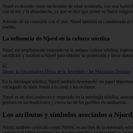
Njord es descrito como un hombre de edad avanzada, con una barba bla
con el oro y la abundancia, ya que se dice que posee un barco mágico 
Además de su conexión con el mar, Njord también es considerado el dio
pueblo.
La influencia de Njord en la cultura nórdica
Njord era ampliamente venerado en la antigua cultura nórdica, especia
sacrificios y rezaban a Njord para obtener su protección y favor durant
Idunn, la Encantadora Diosa de la Juventud y las Manzanas Doradas
En la mitología nórdica, Njord también desempeñó un papel importante 
encargado de darle forma a la costa y los océanos.
Njord es un dios poderoso y respetado en la mitología nórdica, asociado
perdura en las tradiciones y creencias de los pueblos escandinavos.
Los atributos y símbolos asociados a Njord
Njord, también conocido como Njörðr, es un dios de la mitología nórd
océano y el clima marítimo. Su nombre significa "navegante" o "viaje