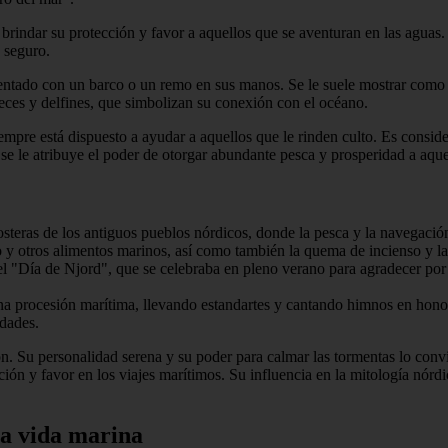
brindar su protección y favor a aquellos que se aventuran en las aguas. 
e seguro.
ntado con un barco o un remo en sus manos. Se le suele mostrar como
ces y delfines, que simbolizan su conexión con el océano.
empre está dispuesto a ayudar a aquellos que le rinden culto. Es consi
 se le atribuye el poder de otorgar abundante pesca y prosperidad a aque
costeras de los antiguos pueblos nórdicos, donde la pesca y la navegaci
o y otros alimentos marinos, así como también la quema de incienso y la 
el "Día de Njord", que se celebraba en pleno verano para agradecer por
una procesión marítima, llevando estandartes y cantando himnos en hono
idades.
n. Su personalidad serena y su poder para calmar las tormentas lo conv
tección y favor en los viajes marítimos. Su influencia en la mitología nór
la vida marina