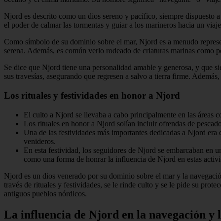
Njord es descrito como un dios sereno y pacífico, siempre dispuesto a 
el poder de calmar las tormentas y guiar a los marineros hacia un viaj
Como símbolo de su dominio sobre el mar, Njord es a menudo represe
serena. Además, es común verlo rodeado de criaturas marinas como pe
Se dice que Njord tiene una personalidad amable y generosa, y que si
sus travesías, asegurando que regresen a salvo a tierra firme. Además,
Los rituales y festividades en honor a Njord
El culto a Njord se llevaba a cabo principalmente en las áreas 
Los rituales en honor a Njord solían incluir ofrendas de pescad
Una de las festividades más importantes dedicadas a Njord era 
venideros.
En esta festividad, los seguidores de Njord se embarcaban en 
como una forma de honrar la influencia de Njord en estas activ
Njord es un dios venerado por su dominio sobre el mar y la navegació
través de rituales y festividades, se le rinde culto y se le pide su pro
antiguos pueblos nórdicos.
La influencia de Njord en la navegación y 