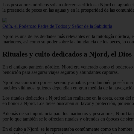
Los pescadores nórdicos solían ofrecer sacrificios a Njord en agradeci
la presencia de peces en las aguas y en la prosperidad de las comunid
Odín, el Poderoso Padre de Todos y Señor de la Sabiduría
Njord es una de las deidades más relevantes en la mitología nórdica, e
marineros, así como su poder sobre la abundancia de los peces, lo co
Rituales y culto dedicados a Njord, el Dio
En el antiguo panteón nórdico, Njord era venerado como el poderoso d
bendición para asegurar viajes seguros y abundantes capturas.
Njord era conocido por ser sereno y amable, pero también poseía una g
pueblos vikingos, quienes dependían en gran medida de la navegación 
Los rituales dedicados a Njord solían realizarse en la costa, cerca del
en honor a Njord. Los fieles buscaban su favor y protección, pidiend
Además de su importancia para los marineros y pescadores, Njord tambié
por lo que también se le ofrecían rituales y ofrendas en épocas de sie
En el culto a Njord, se le representaba comúnmente como un hombre de