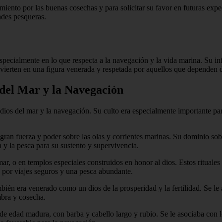
miento por las buenas cosechas y para solicitar su favor en futuras expe
ades pesqueras.
specialmente en lo que respecta a la navegación y la vida marina. Su inf
nvierten en una figura venerada y respetada por aquellos que dependen 
s del Mar y la Navegación
ios del mar y la navegación. Su culto era especialmente importante pa
ran fuerza y poder sobre las olas y corrientes marinas. Su dominio sobr
y la pesca para su sustento y supervivencia.
 mar, o en templos especiales construidos en honor al dios. Estos ritual
o por viajes seguros y una pesca abundante.
n era venerado como un dios de la prosperidad y la fertilidad. Se le atr
mbra y cosecha.
 edad madura, con barba y cabello largo y rubio. Se le asociaba con l