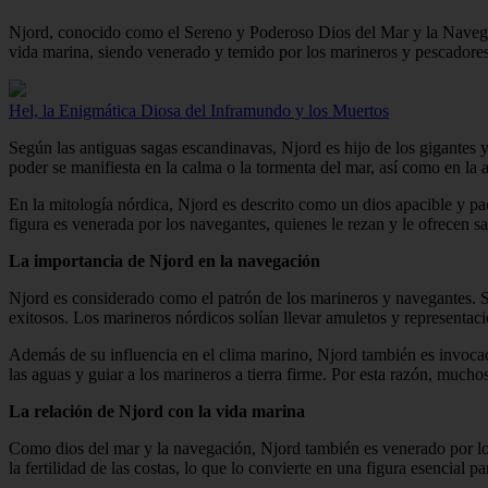
Njord, conocido como el Sereno y Poderoso Dios del Mar y la Navegaci
vida marina, siendo venerado y temido por los marineros y pescadores
Hel, la Enigmática Diosa del Inframundo y los Muertos
Según las antiguas sagas escandinavas, Njord es hijo de los gigantes y
poder se manifiesta en la calma o la tormenta del mar, así como en la a
En la mitología nórdica, Njord es descrito como un dios apacible y pa
figura es venerada por los navegantes, quienes le rezan y le ofrecen sa
La importancia de Njord en la navegación
Njord es considerado como el patrón de los marineros y navegantes. Se 
exitosos. Los marineros nórdicos solían llevar amuletos y representaci
Además de su influencia en el clima marino, Njord también es invocad
las aguas y guiar a los marineros a tierra firme. Por esta razón, much
La relación de Njord con la vida marina
Como dios del mar y la navegación, Njord también es venerado por los
la fertilidad de las costas, lo que lo convierte en una figura esencial