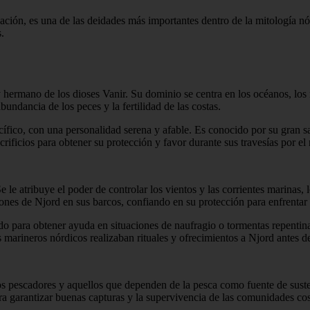
ón, es una de las deidades más importantes dentro de la mitología nór
.
 hermano de los dioses Vanir. Su dominio se centra en los océanos, los 
bundancia de los peces y la fertilidad de las costas.
cífico, con una personalidad serena y afable. Es conocido por su gran s
crificios para obtener su protección y favor durante sus travesías por el
le atribuye el poder de controlar los vientos y las corrientes marinas, l
ones de Njord en sus barcos, confiando en su protección para enfrentar 
o para obtener ayuda en situaciones de naufragio o tormentas repentina
os marineros nórdicos realizaban rituales y ofrecimientos a Njord antes d
 pescadores y aquellos que dependen de la pesca como fuente de sustent
 para garantizar buenas capturas y la supervivencia de las comunidades cos