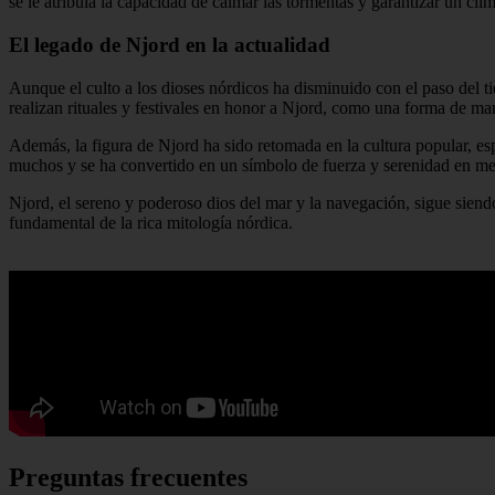
se le atribuía la capacidad de calmar las tormentas y garantizar un cli
El legado de Njord en la actualidad
Aunque el culto a los dioses nórdicos ha disminuido con el paso del 
realizan rituales y festivales en honor a Njord, como una forma de mant
Además, la figura de Njord ha sido retomada en la cultura popular, esp
muchos y se ha convertido en un símbolo de fuerza y serenidad en me
Njord, el sereno y poderoso dios del mar y la navegación, sigue siend
fundamental de la rica mitología nórdica.
Preguntas frecuentes