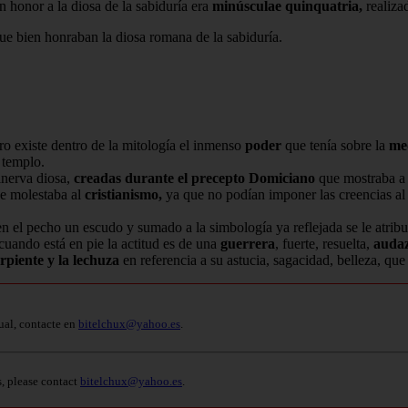
n honor a la diosa de la sabiduría era
minúsculae quinquatria,
realizad
que bien honraban la diosa romana de la sabiduría.
o existe dentro de la mitología el inmenso
poder
que tenía sobre la
me
 templo.
nerva diosa,
creadas durante el precepto Domiciano
que mostraba a 
ue molestaba al
cristianismo,
ya que no podían imponer las creencias a
n el pecho un escudo y sumado a la simbología ya reflejada se le atrib
 cuando está en pie la actitud es de una
guerrera
, fuerte, resuelta,
auda
erpiente y la lechuza
en referencia a su astucia, sagacidad, belleza, que
ual, contacte en
bitelchux@yahoo.es
.
s, please contact
bitelchux@yahoo.es
.