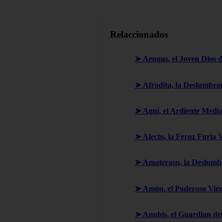
Relaccionados
➤ Aengus, el Joven Dios 
➤ Afrodita, la Deslumbran
➤ Agni, el Ardiente Media
➤ Alecto, la Feroz Furia
➤ Amaterasu, la Deslumbr
➤ Amón, el Poderoso Vie
➤ Anubis, el Guardian del