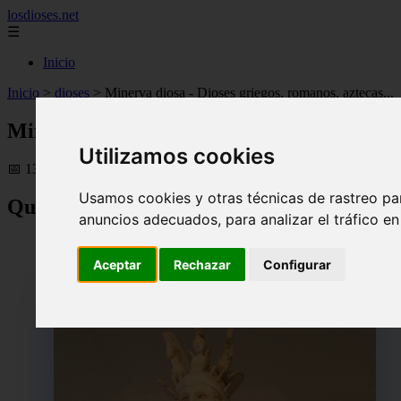
losdioses.net
☰
Inicio
Inicio
>
dioses
>
Minerva diosa - Dioses griegos, romanos, aztecas...
Minerva diosa - Dioses griegos, romanos, az
Utilizamos cookies
📅 13/04/2025
Usamos cookies y otras técnicas de rastreo pa
Quien fue Minerva Diosa
anuncios adecuados, para analizar el tráfico e
Aceptar
Rechazar
Configurar