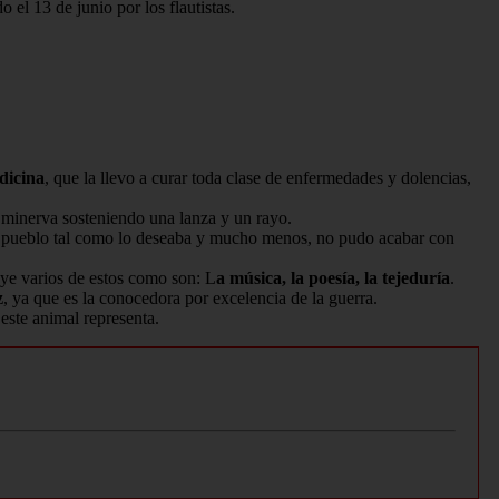
o el 13 de junio por los flautistas.
dicina
, que la llevo a curar toda clase de enfermedades y dolencias,
minerva sosteniendo una lanza y un rayo.
l pueblo tal como lo deseaba y mucho menos, no pudo acabar con
uye varios de estos como son: L
a música, la poesía, la tejeduría
.
z
, ya que es la conocedora por excelencia de la guerra.
 este animal representa.