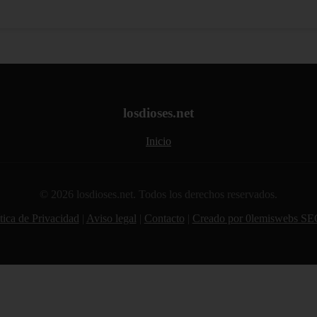
losdioses.net
Inicio
© 2026 losdioses.net. Todos los derechos reservados.
tica de Privacidad
|
Aviso legal
|
Contacto
|
Creado por 0lemiswebs SE