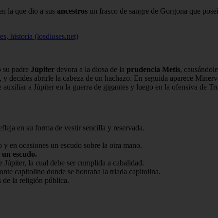
en la que dio a sus
ancestros
un frasco de sangre de Gorgona que poseía
es, historia (losdioses.net)
o su padre
Júpiter
devora a la diosa de la
prudencia Metis
, causándole
ía, y decides abrirle la cabeza de un hachazo. En seguida aparece Min
e auxiliar a Júpiter en la guerra de gigantes y luego en la ofensiva de Tr
leja en su forma de vestir sencilla y reservada.
o y en ocasiones un escudo sobre la otra mano.
y un escudo.
 Júpiter, la cual debe ser cumplida a cabalidad.
nte capitolino donde se honraba la triada capitolina.
de la religión pública.