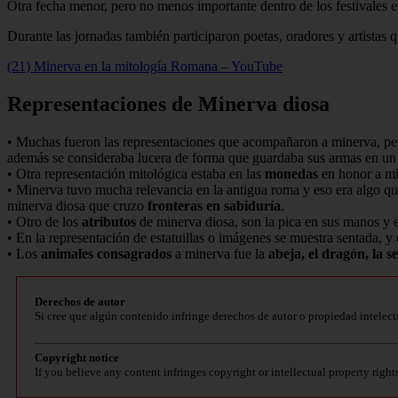
Otra fecha menor, pero no menos importante dentro de los festivales e
Durante las jornadas también participaron poetas, oradores y artistas 
(21) Minerva en la mitología Romana – YouTube
Representaciones de Minerva diosa
• Muchas fueron las representaciones que acompañaron a minerva, per
además se consideraba lucera de forma que guardaba sus armas en un
• Otra representación mitológica estaba en las
monedas
en honor a mi
• Minerva tuvo mucha relevancia en la antigua roma y eso era algo q
minerva diosa que cruzo
fronteras en sabiduría
.
• Otro de los
atributos
de minerva diosa, son la pica en sus manos y e
• En la representación de estatuillas o imágenes se muestra sentada, y
• Los
animales consagrados
a minerva fue la
abeja, el dragón, la s
Derechos de autor
Si cree que algún contenido infringe derechos de autor o propiedad intelect
Copyright notice
If you believe any content infringes copyright or intellectual property right