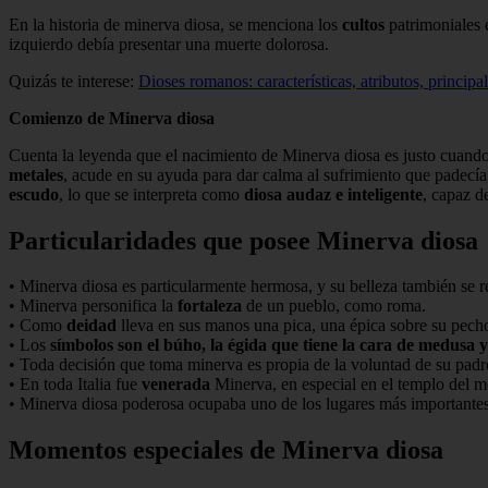
En la historia de minerva diosa, se menciona los
cultos
patrimoniales 
izquierdo debía presentar una muerte dolorosa.
Quizás te interese:
Dioses romanos: características, atributos, principal
Comienzo de Minerva diosa
Cuenta la leyenda que el nacimiento de Minerva diosa es justo cuand
metales
, acude en su ayuda para dar calma al sufrimiento que padec
escudo
, lo que se interpreta como
diosa audaz e inteligente
, capaz d
Particularidades que posee Minerva diosa
• Minerva diosa es particularmente hermosa, y su belleza también se ref
• Minerva personifica la
fortaleza
de un pueblo, como roma.
• Como
deidad
lleva en sus manos una pica, una épica sobre su pech
• Los
símbolos son el búho, la égida que tiene la cara de medusa 
• Toda decisión que toma minerva es propia de la voluntad de su padre
• En toda Italia fue
venerada
Minerva, en especial en el templo del mo
• Minerva diosa poderosa ocupaba uno de los lugares más importantes 
Momentos especiales de Minerva diosa