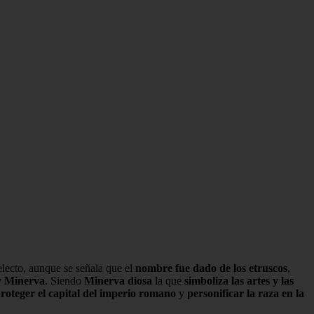
telecto, aunque se señala que el
nombre fue dado de los etruscos
,
 y Minerva
. Siendo
Minerva diosa
la que
simboliza las artes y las
proteger el capital del imperio romano
y
personificar la raza en la