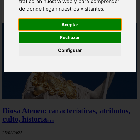
tráfico en nuestra web y para comprender
Diosa Hera: características, atributos, culto,
de donde llegan nuestros visitantes.
historia…
Aceptar
Rechazar
Configurar
Diosa Atenea: características, atributos,
culto, historia…
25/08/2025