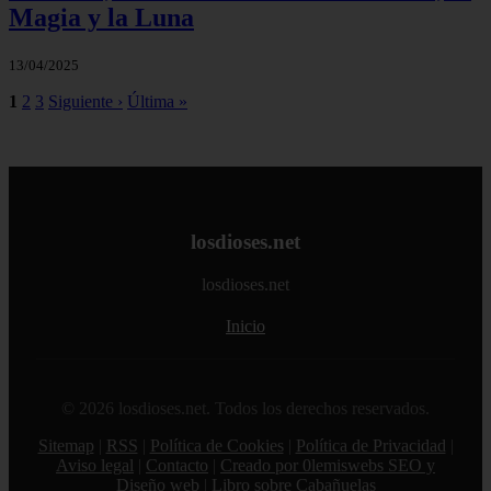
Magia y la Luna
13/04/2025
1
2
3
Siguiente ›
Última »
losdioses.net
losdioses.net
Inicio
© 2026 losdioses.net. Todos los derechos reservados.
Sitemap
|
RSS
|
Política de Cookies
|
Política de Privacidad
|
Aviso legal
|
Contacto
|
Creado por 0lemiswebs SEO y
Diseño web
|
Libro sobre Cabañuelas