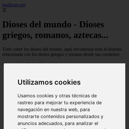
losdioses.net
☰
Dioses del mundo - Dioses
griegos, romanos, aztecas...
Todo sobre los dioses del mundo, aquí encontraras toda la historia
relacionada con los dioses griegos y romano desde sus comienzo
Mostrando 1 - 24 de 180 artículos
Utilizamos cookies
Usamos cookies y otras técnicas de
rastreo para mejorar tu experiencia de
❮
❯
navegación en nuestra web, para
mostrarte contenidos personalizados y
anuncios adecuados, para analizar el