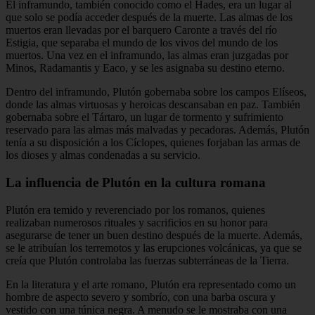
El inframundo, también conocido como el Hades, era un lugar al
que solo se podía acceder después de la muerte. Las almas de los
muertos eran llevadas por el barquero Caronte a través del río
Estigia, que separaba el mundo de los vivos del mundo de los
muertos. Una vez en el inframundo, las almas eran juzgadas por
Minos, Radamantis y Eaco, y se les asignaba su destino eterno.
Dentro del inframundo, Plutón gobernaba sobre los campos Elíseos,
donde las almas virtuosas y heroicas descansaban en paz. También
gobernaba sobre el Tártaro, un lugar de tormento y sufrimiento
reservado para las almas más malvadas y pecadoras. Además, Plutón
tenía a su disposición a los Cíclopes, quienes forjaban las armas de
los dioses y almas condenadas a su servicio.
La influencia de Plutón en la cultura romana
Plutón era temido y reverenciado por los romanos, quienes
realizaban numerosos rituales y sacrificios en su honor para
asegurarse de tener un buen destino después de la muerte. Además,
se le atribuían los terremotos y las erupciones volcánicas, ya que se
creía que Plutón controlaba las fuerzas subterráneas de la Tierra.
En la literatura y el arte romano, Plutón era representado como un
hombre de aspecto severo y sombrío, con una barba oscura y
vestido con una túnica negra. A menudo se le mostraba con una