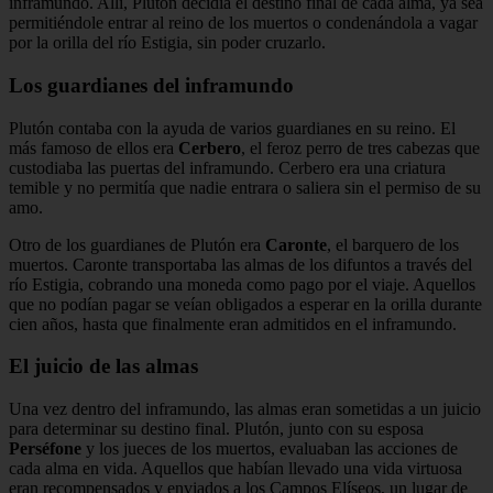
inframundo. Allí, Plutón decidía el destino final de cada alma, ya sea
permitiéndole entrar al reino de los muertos o condenándola a vagar
por la orilla del río Estigia, sin poder cruzarlo.
Los guardianes del inframundo
Plutón contaba con la ayuda de varios guardianes en su reino. El
más famoso de ellos era
Cerbero
, el feroz perro de tres cabezas que
custodiaba las puertas del inframundo. Cerbero era una criatura
temible y no permitía que nadie entrara o saliera sin el permiso de su
amo.
Otro de los guardianes de Plutón era
Caronte
, el barquero de los
muertos. Caronte transportaba las almas de los difuntos a través del
río Estigia, cobrando una moneda como pago por el viaje. Aquellos
que no podían pagar se veían obligados a esperar en la orilla durante
cien años, hasta que finalmente eran admitidos en el inframundo.
El juicio de las almas
Una vez dentro del inframundo, las almas eran sometidas a un juicio
para determinar su destino final. Plutón, junto con su esposa
Perséfone
y los jueces de los muertos, evaluaban las acciones de
cada alma en vida. Aquellos que habían llevado una vida virtuosa
eran recompensados y enviados a los Campos Elíseos, un lugar de