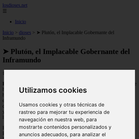
losdioses.net
☰
Inicio
Inicio
>
dioses
>
➤ Plutón, el Implacable Gobernante del
Inframundo
➤ Plutón, el Implacable Gobernante del
Inframundo
📅 13/04/2025
Plutón
, el dios romano del inframundo, es una figura mitológica que
Utilizamos cookies
ha capturado la imaginación de muchas culturas a lo largo de la
historia. Conocido como
Hades
en la mitología griega, Plutón es
considerado el gobernante del reino de los muertos y el encargado
Usamos cookies y otras técnicas de
de juzgar las almas de los fallecidos. Su imagen como un ser oscuro
y temible ha sido representada en numerosas obras de arte y
rastreo para mejorar tu experiencia de
literatura, convirtiéndolo en un personaje fascinante y enigmático.
navegación en nuestra web, para
mostrarte contenidos personalizados y
En este artículo exploraremos la historia y los mitos que rodean a
Plutón, así como su papel en la mitología romana y griega.
anuncios adecuados, para analizar el
Descubriremos cómo era percibido por las antiguas civilizaciones y