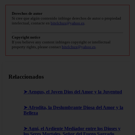
Derechos de autor
Si cree que algún contenido infringe derechos de autor o propiedad
intelectual, contacte en
bitelchux@yahoo.es
.
Copyright notice
If you believe any content infringes copyright or intellectual
property rights, please contact
bitelchux@yahoo.es
.
Relaccionados
➤ Aengus, el Joven Dios del Amor y la Juventud
➤ Afrodita, la Deslumbrante Diosa del Amor y la
Belleza
➤ Agni, el Ardiente Mediador entre los Dioses y
los Seres Mortales, Señor del Fuego Sagrado