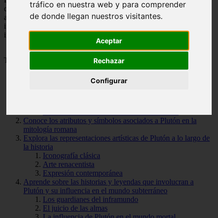
tráfico en nuestra web y para comprender
cómo su influencia ha perdurado hasta nuestros días. También
de donde llegan nuestros visitantes.
analizaremos las representaciones artísticas de Plutón y su
importancia en la cultura popular. Prepárate para adentrarte en el
inframundo y descubrir los secretos de este implacable gobernante.
Aceptar
Tabla de Contenido
Rechazar
Configurar
Descubre la mitología y la historia de Plutón, el dios romano
del inframundo
El reino de Plutón
La influencia de Plutón en la cultura romana
Conoce los atributos y símbolos asociados a Plutón en la
mitología romana
Explora las representaciones artísticas de Plutón a lo largo de
la historia
Iconografía clásica
Arte renacentista
Expresión contemporánea
Aprende sobre las historias y leyendas que involucran a
Plutón y su influencia en el mundo subterráneo
Los guardianes del inframundo
El juicio de las almas
La influencia de Plutón en el mundo mortal