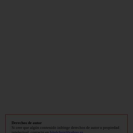
Derechos de autor
Si cree que algún contenido infringe derechos de autor o propiedad
intelectual, contacte en
bitelchux@yahoo.es
.