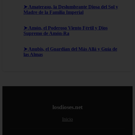
➤ Amaterasu, la Deslumbrante Diosa del Sol y
Madre de la Familia Imperial
➤ Amón, el Poderoso Viento Fértil y Dios
Supremo de Amón-Ra
➤ Anubis, el Guardian del Más Allá y Guía de
las Almas
losdioses.net
Inicio