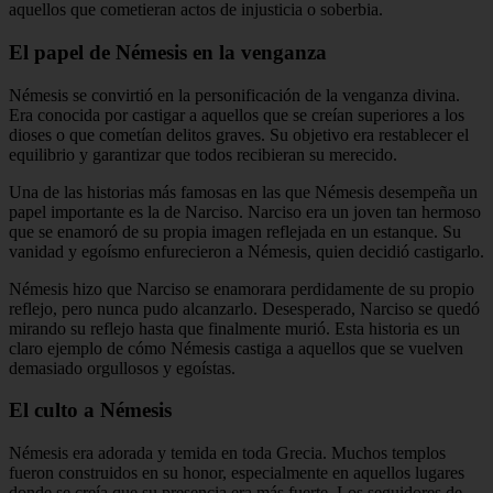
aquellos que cometieran actos de injusticia o soberbia.
El papel de Némesis en la venganza
Némesis se convirtió en la personificación de la venganza divina.
Era conocida por castigar a aquellos que se creían superiores a los
dioses o que cometían delitos graves. Su objetivo era restablecer el
equilibrio y garantizar que todos recibieran su merecido.
Una de las historias más famosas en las que Némesis desempeña un
papel importante es la de Narciso. Narciso era un joven tan hermoso
que se enamoró de su propia imagen reflejada en un estanque. Su
vanidad y egoísmo enfurecieron a Némesis, quien decidió castigarlo.
Némesis hizo que Narciso se enamorara perdidamente de su propio
reflejo, pero nunca pudo alcanzarlo. Desesperado, Narciso se quedó
mirando su reflejo hasta que finalmente murió. Esta historia es un
claro ejemplo de cómo Némesis castiga a aquellos que se vuelven
demasiado orgullosos y egoístas.
El culto a Némesis
Némesis era adorada y temida en toda Grecia. Muchos templos
fueron construidos en su honor, especialmente en aquellos lugares
donde se creía que su presencia era más fuerte. Los seguidores de