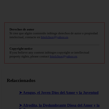
Derechos de autor
Si cree que algún contenido infringe derechos de autor o propiedad
intelectual, contacte en
bitelchux@yahoo.es
.
Copyright notice
If you believe any content infringes copyright or intellectual
property rights, please contact
bitelchux@yahoo.es
.
Relaccionados
➤ Aengus, el Joven Dios del Amor y la Juventud
➤ Afrodita, la Deslumbrante Diosa del Amor y la