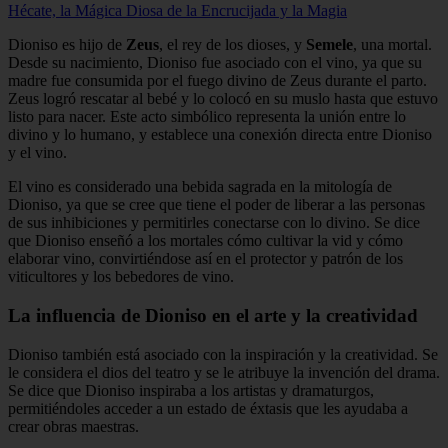
Hécate, la Mágica Diosa de la Encrucijada y la Magia
Dioniso es hijo de
Zeus
, el rey de los dioses, y
Semele
, una mortal.
Desde su nacimiento, Dioniso fue asociado con el vino, ya que su
madre fue consumida por el fuego divino de Zeus durante el parto.
Zeus logró rescatar al bebé y lo colocó en su muslo hasta que estuvo
listo para nacer. Este acto simbólico representa la unión entre lo
divino y lo humano, y establece una conexión directa entre Dioniso
y el vino.
El vino es considerado una bebida sagrada en la mitología de
Dioniso, ya que se cree que tiene el poder de liberar a las personas
de sus inhibiciones y permitirles conectarse con lo divino. Se dice
que Dioniso enseñó a los mortales cómo cultivar la vid y cómo
elaborar vino, convirtiéndose así en el protector y patrón de los
viticultores y los bebedores de vino.
La influencia de Dioniso en el arte y la creatividad
Dioniso también está asociado con la inspiración y la creatividad. Se
le considera el dios del teatro y se le atribuye la invención del drama.
Se dice que Dioniso inspiraba a los artistas y dramaturgos,
permitiéndoles acceder a un estado de éxtasis que les ayudaba a
crear obras maestras.