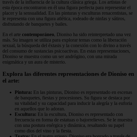
través de la influencia de la cultura clásica griega. Los artistas de
esta época encontraron en él una figura perfecta para representar el
placer y la sensualidad. En las pinturas y esculturas renacentistas, se
le representa con una figura atlética, rodeado de ninfas y sátiros,
disfrutando de banquetes y bailes.
En el arte
contemporáneo
, Dioniso ha sido reinterpretado una vez
más. Su imagen se utiliza para explorar temas como la liberación
sexual, la búsqueda del éxtasis y la conexión con lo divino a través
del consumo de sustancias psicoactivas. En estas representaciones,
Dioniso se muestra como un ser andrógino, con una mirada
enigmática y un aura de misterio.
Explora las diferentes representaciones de Dioniso en
el arte:
Pintura:
En las pinturas, Dioniso es representado en escenas
de banquetes, fiestas y procesiones. Su figura se destaca por
su vitalidad y su capacidad para inducir la alegría y la euforia
en aquellos que lo adoran.
Escultura:
En la escultura, Dioniso es representado con
frecuencia en forma de estatuas o bajorrelieves. Se le muestra
con una postura enérgica y dinámica, resaltando su papel
como dios del vino y la fiesta.
Teatro:
En el teatro griego, Dioniso era honrado a través de