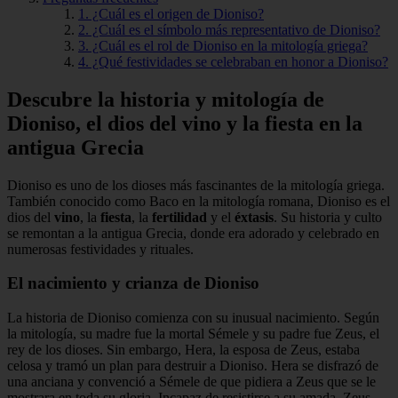
1. ¿Cuál es el origen de Dioniso?
2. ¿Cuál es el símbolo más representativo de Dioniso?
3. ¿Cuál es el rol de Dioniso en la mitología griega?
4. ¿Qué festividades se celebraban en honor a Dioniso?
Descubre la historia y mitología de
Dioniso, el dios del vino y la fiesta en la
antigua Grecia
Dioniso es uno de los dioses más fascinantes de la mitología griega.
También conocido como Baco en la mitología romana, Dioniso es el
dios del
vino
, la
fiesta
, la
fertilidad
y el
éxtasis
. Su historia y culto
se remontan a la antigua Grecia, donde era adorado y celebrado en
numerosas festividades y rituales.
El nacimiento y crianza de Dioniso
La historia de Dioniso comienza con su inusual nacimiento. Según
la mitología, su madre fue la mortal Sémele y su padre fue Zeus, el
rey de los dioses. Sin embargo, Hera, la esposa de Zeus, estaba
celosa y tramó un plan para destruir a Dioniso. Hera se disfrazó de
una anciana y convenció a Sémele de que pidiera a Zeus que se le
mostrara en toda su gloria. Incapaz de resistirse a su amada, Zeus