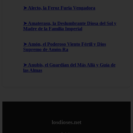
➤ Alecto, la Feroz Furia Vengadora
➤ Amaterasu, la Deslumbrante Diosa del Sol y
Madre de la Familia Imperial
➤ Amón, el Poderoso Viento Fértil y Dios
Supremo de Amón-Ra
➤ Anubis, el Guardian del Más Allá y Guía de
las Almas
losdioses.net