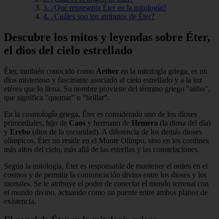
3. ¿Qué representa Éter en la mitología?
4. ¿Cuáles son los atributos de Éter?
Descubre los mitos y leyendas sobre Éter,
el dios del cielo estrellado
Éter, también conocido como
Aether
en la mitología griega, es un
dios misterioso y fascinante asociado al cielo estrellado y a la luz
etérea que lo llena. Su nombre proviene del término griego "aitho",
que significa "quemar" o "brillar".
En la cosmología griega, Éter es considerado uno de los dioses
primordiales, hijo de
Caos
y hermano de
Hemera
(la diosa del día)
y
Erebo
(dios de la oscuridad). A diferencia de los demás dioses
olímpicos, Éter no reside en el Monte Olimpo, sino en los confines
más altos del cielo, más allá de las estrellas y las constelaciones.
Según la mitología, Éter es responsable de mantener el orden en el
cosmos y de permitir la comunicación divina entre los dioses y los
mortales. Se le atribuye el poder de conectar el mundo terrenal con
el mundo divino, actuando como un puente entre ambos planos de
existencia.