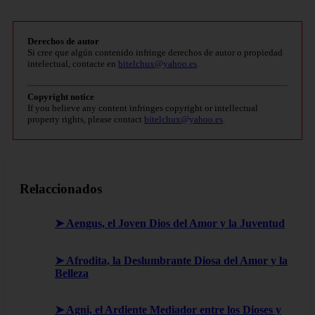
Derechos de autor
Si cree que algún contenido infringe derechos de autor o propiedad
intelectual, contacte en
bitelchux@yahoo.es
.
Copyright notice
If you believe any content infringes copyright or intellectual
property rights, please contact
bitelchux@yahoo.es
.
Relaccionados
➤ Aengus, el Joven Dios del Amor y la Juventud
➤ Afrodita, la Deslumbrante Diosa del Amor y la
Belleza
➤ Agni, el Ardiente Mediador entre los Dioses y