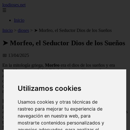
losdioses.net
☰
Inicio
Inicio
>
dioses
>
➤ Morfeo, el Seductor Dios de los Sueños
➤ Morfeo, el Seductor Dios de los Sueños
📅 13/04/2025
En la mitología griega,
Morfeo
era el dios de los sueños y era
conocido por tener la habilidad de adoptar diferentes formas para
aparecer en los sueños de las personas. Era hijo de
Hipno
, el dios
del sueño, y
Nix
, la diosa de la noche. Morfeo era considerado un
dios seductor y misterioso, capaz de influir en los sueños de los
Utilizamos cookies
mortales y darles forma mediante ilusiones y visiones.
En este artículo exploraremos más a fondo la figura de Morfeo y su
Usamos cookies y otras técnicas de
papel en la mitología griega. Analizaremos sus características, sus
rastreo para mejorar tu experiencia de
atributos y su relación con otros dioses y mortales. También veremos
navegación en nuestra web, para
cómo se representaba a Morfeo en el arte y cómo su influencia ha
trascendido a lo largo de los siglos. ¡Acompáñanos en este
mostrarte contenidos personalizados y
fascinante viaje al mundo de los sueños y descubre todo sobre
anuncios adecuados, para analizar el