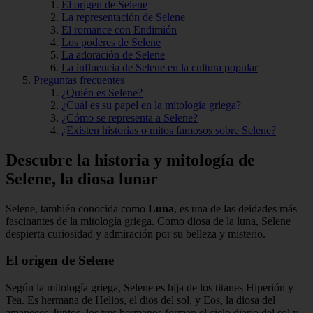
El origen de Selene
La representación de Selene
El romance con Endimión
Los poderes de Selene
La adoración de Selene
La influencia de Selene en la cultura popular
Preguntas frecuentes
¿Quién es Selene?
¿Cuál es su papel en la mitología griega?
¿Cómo se representa a Selene?
¿Existen historias o mitos famosos sobre Selene?
Descubre la historia y mitología de
Selene, la diosa lunar
Selene, también conocida como
Luna
, es una de las deidades más
fascinantes de la mitología griega. Como diosa de la luna, Selene
despierta curiosidad y admiración por su belleza y misterio.
El origen de Selene
Según la mitología griega, Selene es hija de los titanes Hiperión y
Tea. Es hermana de Helios, el dios del sol, y Eos, la diosa del
amanecer. Juntos, los tres hermanos forman el ciclo diario del sol y