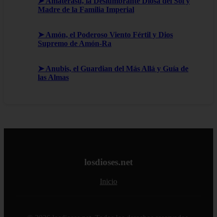
➤ Amaterasu, la Deslumbrante Diosa del Sol y
Madre de la Familia Imperial
➤ Amón, el Poderoso Viento Fértil y Dios
Supremo de Amón-Ra
➤ Anubis, el Guardian del Más Allá y Guía de
las Almas
losdioses.net
Inicio