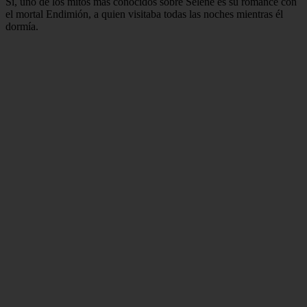
Sí, uno de los mitos más conocidos sobre Selene es su romance con
el mortal Endimión, a quien visitaba todas las noches mientras él
dormía.