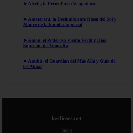
➤ Alecto, la Feroz Furia Vengadora
➤ Amaterasu, la Deslumbrante Diosa del Sol y
Madre de la Familia Imperial
➤ Amón, el Poderoso Viento Fértil y Dios
Supremo de Amón-Ra
➤ Anubis, el Guardian del Más Allá y Guía de
las Almas
losdioses.net
Inicio