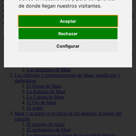
cómo su culto se ha mantenido a lo largo de los siglos.
de donde llegan nuestros visitantes.
Descubriremos por qué Maat continúa siendo una de las diosas más
fascinantes y relevantes de la historia. ¡Acompáñanos en este viaje al
Aceptar
antiguo Egipto y conoce a la impecable diosa de la verdad!
Rechazar
Tabla de Contenido
Configurar
Descubre el origen y la historia de Maat, la diosa egipcia de la
verdad
La importancia de Maat en la sociedad egipcia
Los principios de Maat
Los símbolos y representaciones de Maat: significado y
simbolismo
El Pluma de Maat
La Balanza de Maat
La Corona de Maat
El Ojo de Maat
El Ankh
Maat y su papel en el juicio de los muertos: el pesaje del
corazón
El proceso de juicio
El simbolismo de Maat
La importancia de Maat en la sociedad egipcia