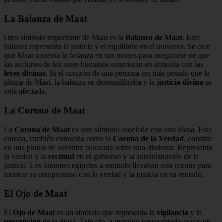
La Balanza de Maat
Otro símbolo importante de Maat es la
Balanza de Maat
. Esta
balanza representa la justicia y el equilibrio en el universo. Se cree
que Maat sostenía la balanza en sus manos para asegurarse de que
las acciones de los seres humanos estuvieran en armonía con las
leyes divinas
. Si el corazón de una persona era más pesado que la
pluma de Maat, la balanza se desequilibraba y la
justicia divina
se
veía afectada.
La Corona de Maat
La
Corona de Maat
es otro símbolo asociado con esta diosa. Esta
corona, también conocida como la
Corona de la Verdad
, consiste
en una pluma de avestruz colocada sobre una diadema. Representa
la verdad y la
rectitud
en el gobierno y la administración de la
justicia. Los faraones egipcios a menudo llevaban esta corona para
mostrar su compromiso con la verdad y la justicia en su reinado.
El Ojo de Maat
El
Ojo de Maat
es un símbolo que representa la
vigilancia
y la
percepción
de la diosa. Este ojo, a menudo representado como un