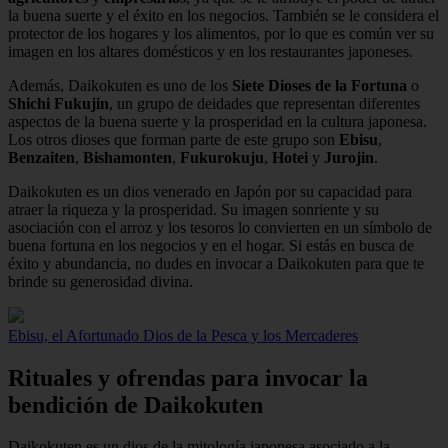
la buena suerte y el éxito en los negocios. También se le considera el
protector de los hogares y los alimentos, por lo que es común ver su
imagen en los altares domésticos y en los restaurantes japoneses.
Además, Daikokuten es uno de los
Siete Dioses de la Fortuna
o
Shichi Fukujin
, un grupo de deidades que representan diferentes
aspectos de la buena suerte y la prosperidad en la cultura japonesa.
Los otros dioses que forman parte de este grupo son
Ebisu
,
Benzaiten
,
Bishamonten
,
Fukurokuju
,
Hotei
y
Jurojin
.
Daikokuten es un dios venerado en Japón por su capacidad para
atraer la riqueza y la prosperidad. Su imagen sonriente y su
asociación con el arroz y los tesoros lo convierten en un símbolo de
buena fortuna en los negocios y en el hogar. Si estás en busca de
éxito y abundancia, no dudes en invocar a Daikokuten para que te
brinde su generosidad divina.
Ebisu, el Afortunado Dios de la Pesca y los Mercaderes
Rituales y ofrendas para invocar la
bendición de Daikokuten
Daikokuten es un dios de la mitología japonesa asociado a la