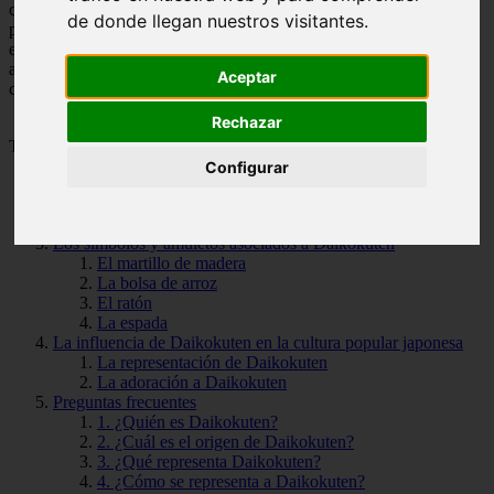
como el
saco de arroz
y el
martillo mágico
, y cómo se utilizan
de donde llegan nuestros visitantes.
para atraer la riqueza y la prosperidad en la vida cotidiana. Además,
examinaremos algunas historias y leyendas famosas que involucran
a Daikokuten y cómo este dios ha dejado una huella duradera en la
Aceptar
cultura y la tradición japonesa.
Rechazar
Tabla de Contenido
Configurar
Cuál es la historia y origen de Daikokuten
Rituales y ofrendas para invocar la bendición de Daikokuten
Los símbolos y amuletos asociados a Daikokuten
El martillo de madera
La bolsa de arroz
El ratón
La espada
La influencia de Daikokuten en la cultura popular japonesa
La representación de Daikokuten
La adoración a Daikokuten
Preguntas frecuentes
1. ¿Quién es Daikokuten?
2. ¿Cuál es el origen de Daikokuten?
3. ¿Qué representa Daikokuten?
4. ¿Cómo se representa a Daikokuten?