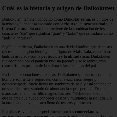
Cuál es la historia y origen de Daikokuten
Daikokuten, también conocido como
Daikoku-sama
, es un dios de
la mitología japonesa asociado con la
riqueza
, la
prosperidad
y la
buena fortuna
. Su nombre proviene de la combinación de los
caracteres "dai" que significa "gran" y "koku" que se traduce como
"país" o "riqueza".
Según la tradición, Daikokuten es una deidad budista que tiene sus
raíces en la religión hindú y en la figura de
Mahakala
, una deidad
tántrica asociada con la
protección
y la
abundancia
. Daikokuten
fue adoptado por el panteón budista japonés y se le atribuyeron
características propias de la cultura y las creencias del país.
En las representaciones artísticas, Daikokuten se muestra como un
hombre sonriente y regordete, con una expresión alegre y
despreocupada. Suele llevar un sombrero de paja y está sentado en
un saco de arroz, símbolo de abundancia y prosperidad. En una
mano sostiene un martillo mágico llamado "Uchide no kozuchi",
que se cree que puede conceder deseos y multiplicar la riqueza. En
la otra mano, lleva un saco lleno de tesoros y alimentos.
Este dios es venerado especialmente por los
comerciantes
,
agricultores
y
empresarios
, ya que se le atribuye el poder de atraer