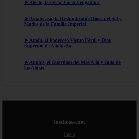
➤ Alecto, la Feroz Furia Vengadora
➤ Amaterasu, la Deslumbrante Diosa del Sol y
Madre de la Familia Imperial
➤ Amón, el Poderoso Viento Fértil y Dios
Supremo de Amón-Ra
➤ Anubis, el Guardian del Más Allá y Guía de
las Almas
losdioses.net
Inicio