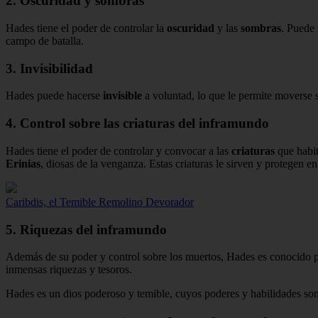
2. Oscuridad y sombras
Hades tiene el poder de controlar la
oscuridad
y las
sombras
. Puede 
campo de batalla.
3. Invisibilidad
Hades puede hacerse
invisible
a voluntad, lo que le permite moverse si
4. Control sobre las criaturas del inframundo
Hades tiene el poder de controlar y convocar a las
criaturas
que habit
Erinias
, diosas de la venganza. Estas criaturas le sirven y protegen en
Caribdis, el Temible Remolino Devorador
5. Riquezas del inframundo
Además de su poder y control sobre los muertos, Hades es conocido po
inmensas riquezas y tesoros.
Hades es un dios poderoso y temible, cuyos poderes y habilidades son 