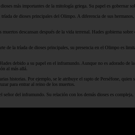
dioses más importantes de la mitología griega. Su papel es gobernar sob
ríada de dioses principales del Olimpo. A diferencia de sus hermanos,
 muertos descansan después de la vida terrenal. Hades gobierna sobre es
e de la tríada de dioses principales, su presencia en el Olimpo es limi
Hades debido a su papel en el inframundo. Aunque no es adorado de la 
ón al más allá.
rias historias. Por ejemplo, se le atribuye el rapto de Perséfone, quie
ruzar para entrar al reino de los muertos.
señor del inframundo. Su relación con los demás dioses es compleja, p