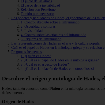
El juicio de las almas
El casco de la invisibilidad
Relación con Perséfone
Temido pero necesario
Los poderes y habilidades de Hades, el gobernante de los muer
1. Control absoluto sobre el inframundo
2. Oscuridad y sombras
3. Invisibilidad
4. Control sobre las criaturas del inframundo
5. Riquezas del inframundo
Las representaciones de Hades en el arte y la cultura popular
Cuál es el papel de Hades en la mitología griega y su relación 
Preguntas frecuentes
1. ¿Quién es Hades?
2. ¿Cuál es el papel de Hades en la mitología griega?
3. ¿Cuál es el aspecto de Hades?
4. ¿Cuál es la relación de Hades con otros dioses?
Descubre el origen y mitología de Hades, e
Hades, también conocido como
Plutón
en la mitología romana, es un
de los muertos.
Origen de Hades