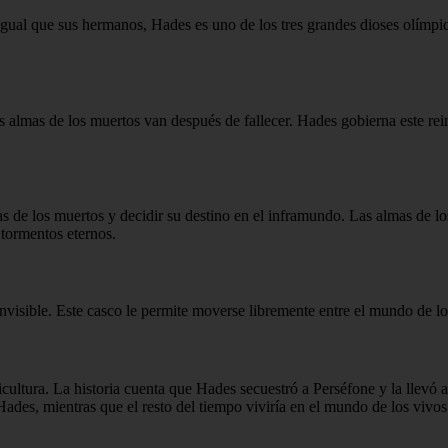
igual que sus hermanos, Hades es uno de los tres grandes dioses olímpico
almas de los muertos van después de fallecer. Hades gobierna este rein
s de los muertos y decidir su destino en el inframundo. Las almas de lo
 tormentos eternos.
visible. Este casco le permite moverse libremente entre el mundo de los
gricultura. La historia cuenta que Hades secuestró a Perséfone y la llev
Hades, mientras que el resto del tiempo viviría en el mundo de los vivo