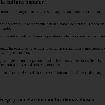
 la cultura popular
as formas a lo largo de los siglos. Su imagen se ha mantenido como la d
brío y severo. Se le representa con una corona de cipreses, símbolo de
ramundo.
omo un hombre maduro, de mirada penetrante y barba oscura. Su vestimen
maneras. En ocasiones se le muestra como un ser aterrador y monstruoso,
oscuro y encantador.
aje complejo, con una personalidad ambivalente y misteriosa. Se le ha d
evitado por los demás dioses y mortales.
n su papel como el dios de la muerte y el inframundo. A través de imáge
riega y su relación con los demás dioses