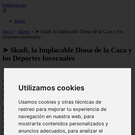
losdioses.net
☰
Inicio
Inicio
>
dioses
>
➤ Skadi, la Implacable Diosa de la Caza y los
Deportes Invernales
➤ Skadi, la Implacable Diosa de la Caza y
los Deportes Invernales
📅 13/04/2025
En la mitología nórdica,
Skadi
es una diosa asociada a la caza, los
Utilizamos cookies
deportes invernales y la venganza. Conocida como la "implacable",
Skadi es una figura poderosa y temible que ha dejado una huella
importante en las historias y creencias de los antiguos vikingos.
Usamos cookies y otras técnicas de
Exploraremos la fascinante figura de Skadi y su papel en la
rastreo para mejorar tu experiencia de
mitología nórdica. Analizaremos sus características, su relación con
navegación en nuestra web, para
otros dioses y diosas, así como las historias y leyendas en las que
mostrarte contenidos personalizados y
aparece. Además, aprenderemos sobre los rituales y festividades en
honor a Skadi, y cómo su influencia ha perdurado hasta nuestros
anuncios adecuados, para analizar el
días.