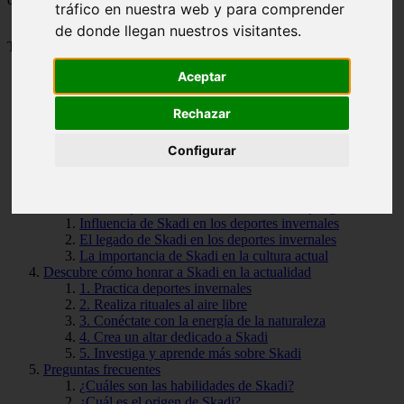
tráfico en nuestra web y para comprender
de donde llegan nuestros visitantes.
Tabla de Contenido
Aceptar
Cuáles son los poderes y habilidades de Skadi
La historia y mitología de Skadi, la diosa nórdica de la caza
Rechazar
El origen de Skadi
La búsqueda de venganza
Configurar
El matrimonio con Njord
La vida en Thrymheim
El legado de Skadi
Skadi en los deportes invernales: su influencia y legado
Influencia de Skadi en los deportes invernales
El legado de Skadi en los deportes invernales
La importancia de Skadi en la cultura actual
Descubre cómo honrar a Skadi en la actualidad
1. Practica deportes invernales
2. Realiza rituales al aire libre
3. Conéctate con la energía de la naturaleza
4. Crea un altar dedicado a Skadi
5. Investiga y aprende más sobre Skadi
Preguntas frecuentes
¿Cuáles son las habilidades de Skadi?
¿Cuál es el origen de Skadi?