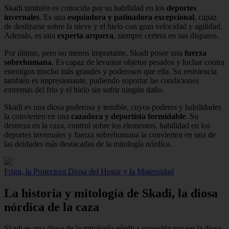
Skadi también es conocida por su habilidad en los
deportes
invernales
. Es una
esquiadora y patinadora excepcional
, capaz
de deslizarse sobre la nieve y el hielo con gran velocidad y agilidad.
Además, es una
experta arquera
, siempre certera en sus disparos.
Por último, pero no menos importante, Skadi posee una
fuerza
sobrehumana
. Es capaz de levantar objetos pesados y luchar contra
enemigos mucho más grandes y poderosos que ella. Su resistencia
también es impresionante, pudiendo soportar las condiciones
extremas del frío y el hielo sin sufrir ningún daño.
Skadi es una diosa poderosa y temible, cuyos poderes y habilidades
la convierten en una
cazadora y deportista formidable
. Su
destreza en la caza, control sobre los elementos, habilidad en los
deportes invernales y fuerza sobrehumana la convierten en una de
las deidades más destacadas de la mitología nórdica.
Frigg, la Protectora Diosa del Hogar y la Maternidad
La historia y mitología de Skadi, la diosa
nórdica de la caza
Skadi es una diosa de la mitología nórdica conocida por ser la diosa