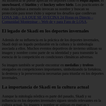
Su influencia se puede apreciar en deportes como el
esquí alpino
, el
snowboard
, el
biatlón
y el
hockey sobre hielo
. Los practicantes de
estas disciplinas a menudo invocan su nombre y buscan su
protección para tener éxito y superar los desafíos que conllevan
LQSA 24h – LA QUE SE AVECINA 24 Horas en Directo –
Comunidad Montepinar – Web de y para Fans de LQSA
.
El legado de Skadi en los deportes invernales
Además de su influencia en la práctica de los deportes invernales,
Skadi dejó un legado perdurable en la cultura y la simbología
asociada a ellos. Muchos eventos deportivos de invierno utilizan su
imagen y nombre como parte de su identidad y para transmitir la
esencia de la competición en condiciones climáticas adversas.
Su imagen también se puede encontrar en
medallas
y
trofeos
otorgados en competiciones importantes, simbolizando la fortaleza,
la destreza y la perseverancia necesarias para triunfar en los deportes
invernales.
La importancia de Skadi en la cultura actual
Aunque la mitología nórdica es parte del pasado, Skadi y su
influencia en los deportes invernales siguen siendo relevantes en la
cultura actual. Su imagen y nombre se utilizan en marcas y