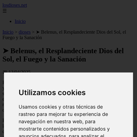
losdioses.net
☰
Inicio
Inicio
>
dioses
>
➤ Belenus, el Resplandeciente Dios del Sol, el
Fuego y la Sanación
➤ Belenus, el Resplandeciente Dios del
Sol, el Fuego y la Sanación
📅 13/04/2025
En la mitología celta,
Belenus
es uno de los dioses más importantes
y venerados. Es conocido como el dios del sol, el fuego y la
Utilizamos cookies
sanación, y su culto era extendido en varias regiones de Europa,
especialmente en la Galia y la Britania. Su nombre significa "el
resplandeciente" y se le consideraba como una figura divina que
Usamos cookies y otras técnicas de
otorgaba poder y vida a través de los rayos del sol.
rastreo para mejorar tu experiencia de
Exploraremos más a fondo la figura de Belenus y su importancia en
navegación en nuestra web, para
la cultura celta. Analizaremos sus atributos y su relación con otros
mostrarte contenidos personalizados y
dioses y diosas de la mitología celta. También veremos cómo era
anuncios adecuados, para analizar el
adorado y honrado por los antiguos celtas, y la influencia que tuvo