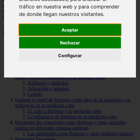
en diferentes aspectos de la vida cotidiana, como la medicina y la
tráfico en nuestra web y para comprender
agricultura. ¡Acompáñanos en este viaje fascinante a través de la
de donde llegan nuestros visitantes.
figura de Belenus, el resplandeciente dios del sol!
Aceptar
Tabla de Contenido
Rechazar
Descubre la historia y mitología de Belenus, el dios del sol en
la antigua cultura celta
Configurar
La adoración a Belenus en la cultura celta
El legado de Belenus en la actualidad
Conoce los poderes y atributos de Belenus como dios del
fuego y cómo era adorado en la antigua Galia
Atributos y símbolos
Adoración y templos
Legado
Explora el papel de Belenus como dios de la sanación y su
influencia en la medicina celta
El culto a Belenus y la medicina celta
La influencia de Belenus en la medicina celta
Encuentra las conexiones entre Belenus y otras deidades
solares en diferentes culturas antiguas
Las similitudes entre Belenus y otras deidades solares
Preguntas frecuentes