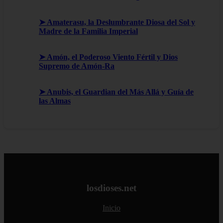
➤ Amaterasu, la Deslumbrante Diosa del Sol y
Madre de la Familia Imperial
➤ Amón, el Poderoso Viento Fértil y Dios
Supremo de Amón-Ra
➤ Anubis, el Guardian del Más Allá y Guía de
las Almas
losdioses.net
Inicio