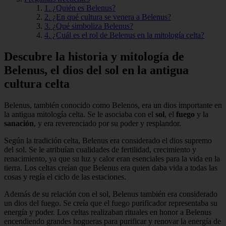
1. ¿Quién es Belenus?
2. ¿En qué cultura se venera a Belenus?
3. ¿Qué simboliza Belenus?
4. ¿Cuál es el rol de Belenus en la mitología celta?
Descubre la historia y mitología de
Belenus, el dios del sol en la antigua
cultura celta
Belenus, también conocido como Belenos, era un dios importante en
la antigua mitología celta. Se le asociaba con el
sol
, el
fuego
y la
sanación
, y era reverenciado por su poder y resplandor.
Según la tradición celta, Belenus era considerado el dios supremo
del sol. Se le atribuían cualidades de fertilidad, crecimiento y
renacimiento, ya que su luz y calor eran esenciales para la vida en la
tierra. Los celtas creían que Belenus era quien daba vida a todas las
cosas y regía el ciclo de las estaciones.
Además de su relación con el sol, Belenus también era considerado
un dios del fuego. Se creía que el fuego purificador representaba su
energía y poder. Los celtas realizaban rituales en honor a Belenus
encendiendo grandes hogueras para purificar y renovar la energía de