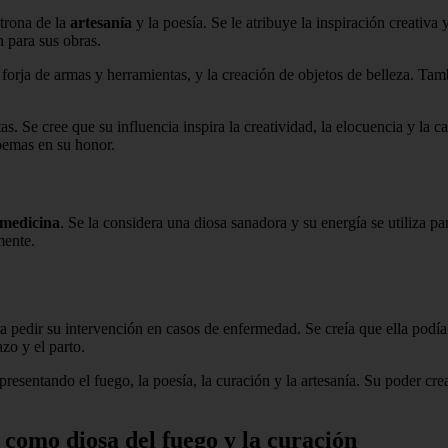
trona de la
artesanía
y la poesía. Se le atribuye la inspiración creativa y
n para sus obras.
orja de armas y herramientas, y la creación de objetos de belleza. Tambi
as. Se cree que su influencia inspira la creatividad, la elocuencia y la 
oemas en su honor.
medicina
. Se la considera una diosa sanadora y su energía se utiliza p
mente.
ara pedir su intervención en casos de enfermedad. Se creía que ella podí
zo y el parto.
presentando el fuego, la poesía, la curación y la artesanía. Su poder cr
 como diosa del fuego y la curación