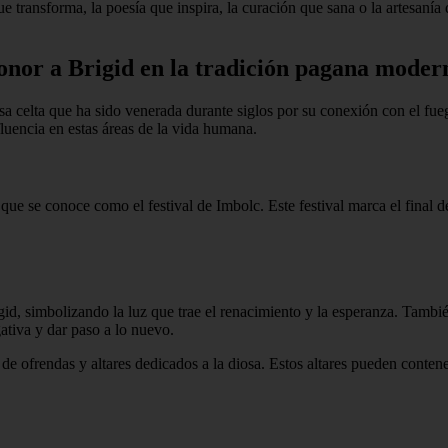
e transforma, la poesía que inspira, la curación que sana o la artesanía q
 honor a Brigid en la tradición pagana moder
 celta que ha sido venerada durante siglos por su conexión con el fuego,
fluencia en estas áreas de la vida humana.
o que se conoce como el festival de Imbolc. Este festival marca el final d
d, simbolizando la luz que trae el renacimiento y la esperanza. También
gativa y dar paso a lo nuevo.
de ofrendas y altares dedicados a la diosa. Estos altares pueden conten