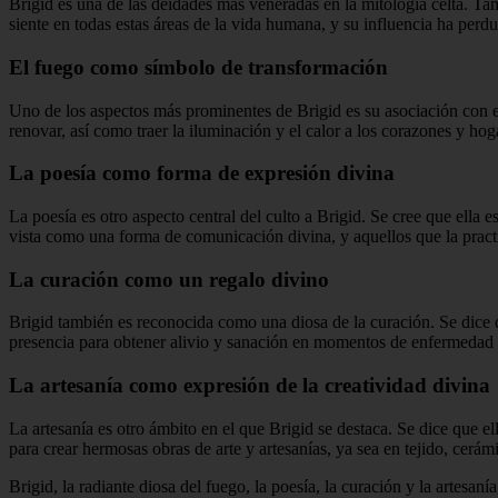
Brigid es una de las deidades más veneradas en la mitología celta. 
siente en todas estas áreas de la vida humana, y su influencia ha perdur
El fuego
como símbolo de transformación
Uno de los aspectos más prominentes de Brigid es su asociación con el
renovar, así como traer la iluminación y el calor a los corazones y hog
La poesía como forma de expresión divina
La poesía es otro aspecto central del culto a Brigid. Se cree que ella e
vista como una forma de comunicación divina, y aquellos que la practi
La curación como un regalo divino
Brigid también es reconocida como una diosa de la curación. Se dice
presencia para obtener alivio y sanación en momentos de enfermedad o a
La artesanía como expresión de la creatividad divina
La artesanía es otro ámbito en el que Brigid se destaca. Se dice que el
para crear hermosas obras de arte y artesanías, ya sea en tejido, cerámi
Brigid, la radiante diosa del fuego, la poesía, la curación y la artesan