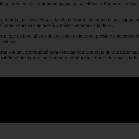
gid que reúnen a la comunidad pagana para celebrar y honrar a la diosa d
e, Irlanda, que se celebra cada año en honor a la antigua llama sagrada 
así como concursos de poesía y música en honor a la diosa.
ra, que incluye talleres de artesanía, recitales de poesía y conciertos de 
reativas.
rna son una oportunidad para conectar con la energía de esta diosa antigu
posibilidad de expresar su gratitud y admiración a través de rituales in