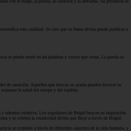
iada con el fuego, la poesía, la curación y la artesanía. Su presencia se
rsonifica esta cualidad. Se cree que su llama divina puede purificar y
encia se puede sentir en las palabras y versos que crean. La poesía es
poder de sanación. Aquellos que buscan su ayuda pueden invocar su
estaurar la salud del cuerpo y del espíritu.
es y talentos creativos. Los seguidores de Brigid buscan su inspiración
onra y se celebra la creatividad divina que fluye a través de Brigid.
fluencia se extiende a través de diferentes aspectos de la vida humana, y