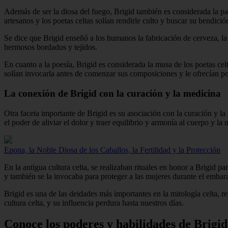
Además de ser la diosa del fuego, Brigid también es considerada la pa
artesanos y los poetas celtas solían rendirle culto y buscar su bendició
Se dice que Brigid enseñó a los humanos la fabricación de cerveza, la f
hermosos bordados y tejidos.
En cuanto a la poesía, Brigid es considerada la musa de los poetas celt
solían invocarla antes de comenzar sus composiciones y le ofrecían p
La conexión de Brigid con la curación y la medicina
Otra faceta importante de Brigid es su asociación con la curación y la
el poder de aliviar el dolor y traer equilibrio y armonía al cuerpo y la 
Epona, la Noble Diosa de los Caballos, la Fertilidad y la Protección
En la antigua cultura celta, se realizaban rituales en honor a Brigid p
y también se la invocaba para proteger a las mujeres durante el embara
Brigid es una de las deidades más importantes en la mitología celta, re
cultura celta, y su influencia perdura hasta nuestros días.
Conoce los poderes y habilidades de Brigid