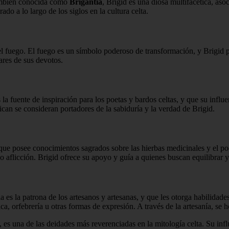
También conocida como
Brigantia
, Brigid es una diosa multifacética, asoc
ado a lo largo de los siglos en la cultura celta.
 fuego. El fuego es un símbolo poderoso de transformación, y Brigid pe
ares de sus devotos.
s la fuente de inspiración para los poetas y bardos celtas, y que su influ
can se consideran portadores de la sabiduría y la verdad de Brigid.
 que posee conocimientos sagrados sobre las hierbas medicinales y el 
flicción. Brigid ofrece su apoyo y guía a quienes buscan equilibrar y r
la es la patrona de los artesanos y artesanas, y que les otorga habilidad
ca, orfebrería u otras formas de expresión. A través de la artesanía, se h
ía, es una de las deidades más reverenciadas en la mitología celta. Su in