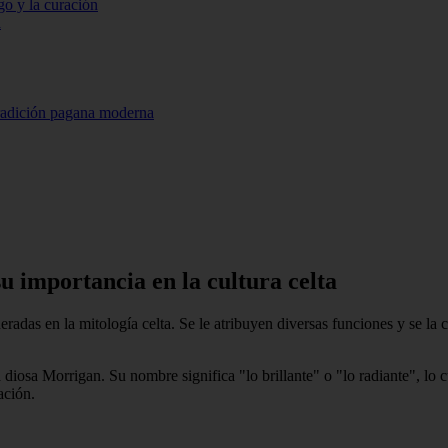
go y la curación
a
 tradición pagana moderna
u importancia en la cultura celta
adas en la mitología celta. Se le atribuyen diversas funciones y se la co
 diosa Morrigan. Su nombre significa "lo brillante" o "lo radiante", lo c
ación.