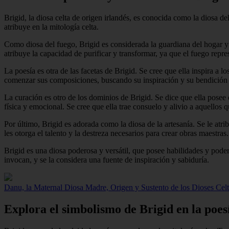
Brigid, la diosa celta de origen irlandés, es conocida como la diosa de
atribuye en la mitología celta.
Como diosa del fuego, Brigid es considerada la guardiana del hogar y
atribuye la capacidad de purificar y transformar, ya que el fuego repre
La poesía es otra de las facetas de Brigid. Se cree que ella inspira a lo
comenzar sus composiciones, buscando su inspiración y su bendición 
La curación es otro de los dominios de Brigid. Se dice que ella posee
física y emocional. Se cree que ella trae consuelo y alivio a aquellos
Por último, Brigid es adorada como la diosa de la artesanía. Se le atri
les otorga el talento y la destreza necesarios para crear obras maestra
Brigid es una diosa poderosa y versátil, que posee habilidades y podere
invocan, y se la considera una fuente de inspiración y sabiduría.
Danu, la Maternal Diosa Madre, Origen y Sustento de los Dioses Celt
Explora el simbolismo de Brigid en la poesí