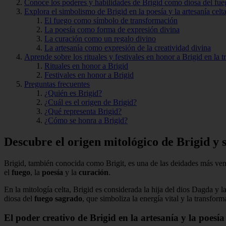
Conoce los poderes y habilidades de Brigid como diosa del fue
Explora el simbolismo de Brigid en la poesía y la artesanía celt
El fuego como símbolo de transformación
La poesía como forma de expresión divina
La curación como un regalo divino
La artesanía como expresión de la creatividad divina
Aprende sobre los rituales y festivales en honor a Brigid en la
Rituales en honor a Brigid
Festivales en honor a Brigid
Preguntas frecuentes
¿Quién es Brigid?
¿Cuál es el origen de Brigid?
¿Qué representa Brigid?
¿Cómo se honra a Brigid?
Descubre el origen mitológico de Brigid y s
Brigid, también conocida como Brigit, es una de las deidades más vener
el
fuego
, la
poesía
y la
curación
.
En la mitología celta, Brigid es considerada la hija del dios Dagda y la
diosa del
fuego sagrado
, que simboliza la energía vital y la transform
El poder creativo de Brigid en la artesanía y la poesía