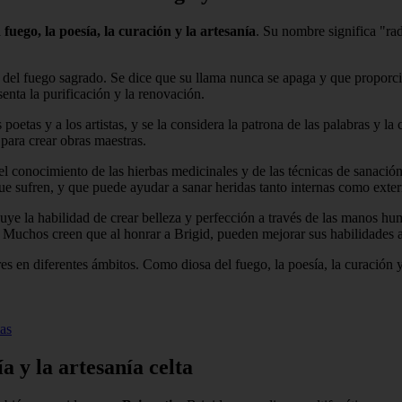
l
fuego, la poesía, la curación y la artesanía
. Su nombre significa "rad
 del fuego sagrado. Se dice que su llama nunca se apaga y que proporci
senta la purificación y la renovación.
s poetas y a los artistas, y se la considera la patrona de las palabras y l
para crear obras maestras.
 el conocimiento de las hierbas medicinales y de las técnicas de sanaci
 que sufren, y que puede ayudar a sanar heridas tanto internas como exter
buye la habilidad de crear belleza y perfección a través de las manos hu
s. Muchos creen que al honrar a Brigid, pueden mejorar sus habilidades ar
s en diferentes ámbitos. Como diosa del fuego, la poesía, la curación y 
as
a y la artesanía celta