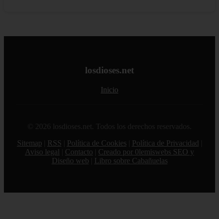
losdioses.net
Inicio
© 2026 losdioses.net. Todos los derechos reservados.
Sitemap
|
RSS
|
Política de Cookies
|
Política de Privacidad
|
Aviso legal
|
Contacto
|
Creado por 0lemiswebs SEO y
Diseño web
|
Libro sobre Cabañuelas