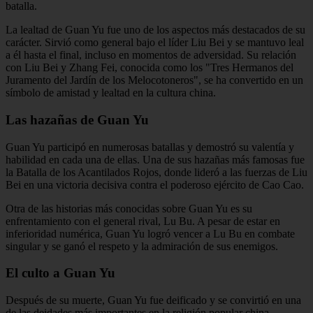
batalla.
La lealtad de Guan Yu fue uno de los aspectos más destacados de su
carácter. Sirvió como general bajo el líder Liu Bei y se mantuvo leal
a él hasta el final, incluso en momentos de adversidad. Su relación
con Liu Bei y Zhang Fei, conocida como los "Tres Hermanos del
Juramento del Jardín de los Melocotoneros", se ha convertido en un
símbolo de amistad y lealtad en la cultura china.
Las hazañas de Guan Yu
Guan Yu participó en numerosas batallas y demostró su valentía y
habilidad en cada una de ellas. Una de sus hazañas más famosas fue
la Batalla de los Acantilados Rojos, donde lideró a las fuerzas de Liu
Bei en una victoria decisiva contra el poderoso ejército de Cao Cao.
Otra de las historias más conocidas sobre Guan Yu es su
enfrentamiento con el general rival, Lu Bu. A pesar de estar en
inferioridad numérica, Guan Yu logró vencer a Lu Bu en combate
singular y se ganó el respeto y la admiración de sus enemigos.
El culto a Guan Yu
Después de su muerte, Guan Yu fue deificado y se convirtió en una
de las deidades más importantes en la religión popular china.