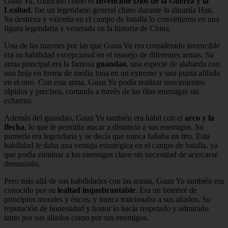
Guan Yu, conocido como el
Invencible Dios de la Guerra y la
Lealtad
, fue un legendario general chino durante la dinastía Han.
Su destreza y valentía en el campo de batalla lo convirtieron en una
figura legendaria y venerada en la historia de China.
Una de las razones por las que Guan Yu era considerado invencible
era su habilidad excepcional en el manejo de diferentes armas. Su
arma principal era la famosa
guandao
, una especie de alabarda con
una hoja en forma de media luna en un extremo y una punta afilada
en el otro. Con esta arma, Guan Yu podía realizar movimientos
rápidos y precisos, cortando a través de las filas enemigas sin
esfuerzo.
Además del guandao, Guan Yu también era hábil con el
arco y la
flecha
, lo que le permitía atacar a distancia a sus enemigos. Su
puntería era legendaria y se decía que nunca fallaba un tiro. Esta
habilidad le daba una ventaja estratégica en el campo de batalla, ya
que podía eliminar a los enemigos clave sin necesidad de acercarse
demasiado.
Pero más allá de sus habilidades con las armas, Guan Yu también era
conocido por su
lealtad inquebrantable
. Era un hombre de
principios morales y éticos, y nunca traicionaba a sus aliados. Su
reputación de honestidad y honor lo hacía respetado y admirado
tanto por sus aliados como por sus enemigos.