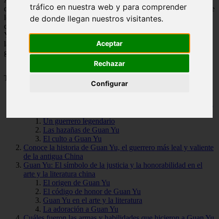
tráfico en nuestra web y para comprender
dios de la guerra y cómo su imagen se ha mantenido viva a través de
los siglos. También discutiremos la influencia de Guan Yu en la
de donde llegan nuestros visitantes.
cultura popular y su representación en el cine y la literatura. Guan
Yu es una figura fascinante que ha dejado una huella imborrable en
Aceptar
la historia china y continúa siendo reverenciado como uno de los
grandes héroes de todos los tiempos.
Rechazar
Tabla de Contenido
Configurar
Las hazañas y leyendas de Guan Yu, el dios de la guerra en la
mitología china
Un guerrero legendario
Las hazañas de Guan Yu
El culto a Guan Yu
Conoce la historia de Guan Yu, el guerrero más leal y valiente
de la antigua China
Guan Yu: El símbolo de la justicia y la honorabilidad en el
arte y la literatura china
El origen de Guan Yu
El código de honor de Guan Yu
Guan Yu en el arte y la literatura
La adoración a Guan Yu
Cuáles fueron las armas y habilidades que hicieron a Guan Yu