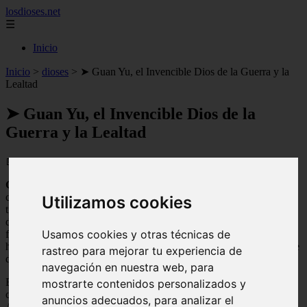
losdioses.net
☰
Inicio
Inicio
>
dioses
>
➤ Guan Yu, el Invencible Dios de la Guerra y la
Lealtad
➤ Guan Yu, el Invencible Dios de la
Guerra y la Lealtad
📅 13/04/2025
Guan Yu
es una figura legendaria de la historia china, conocido
como uno de los generales más valientes y leales de todos los
Utilizamos cookies
tiempos. Nacido en el siglo III, Guan Yu se convirtió en un símbolo
de la virtud y la valentía, y su culto se ha extendido más allá de las
Usamos cookies y otras técnicas de
fronteras chinas. Sus hazañas militares y su lealtad inquebrantable
han hecho de él una figura venerada en la cultura china y una fuente
rastreo para mejorar tu experiencia de
de inspiración para muchos.
navegación en nuestra web, para
Exploraremos la vida y las hazañas de Guan Yu, desde su ascenso
mostrarte contenidos personalizados y
como general en el Reino de Shu hasta su trágica muerte.
anuncios adecuados, para analizar el
Analizaremos su papel en las batallas históricas, su legado como un