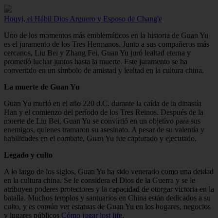
Houyi, el Hábil Dios Arquero y Esposo de Chang'e
Uno de los momentos más emblemáticos en la historia de Guan Yu
es el juramento de los Tres Hermanos. Junto a sus compañeros más
cercanos, Liu Bei y Zhang Fei, Guan Yu juró lealtad eterna y
prometió luchar juntos hasta la muerte. Este juramento se ha
convertido en un símbolo de amistad y lealtad en la cultura china.
La muerte de Guan Yu
Guan Yu murió en el año 220 d.C. durante la caída de la dinastía
Han y el comienzo del período de los Tres Reinos. Después de la
muerte de Liu Bei, Guan Yu se convirtió en un objetivo para sus
enemigos, quienes tramaron su asesinato. A pesar de su valentía y
habilidades en el combate, Guan Yu fue capturado y ejecutado.
Legado y culto
A lo largo de los siglos, Guan Yu ha sido venerado como una deidad
en la cultura china. Se le considera el Dios de la Guerra y se le
atribuyen poderes protectores y la capacidad de otorgar victoria en la
batalla. Muchos templos y santuarios en China están dedicados a su
culto, y es común ver estatuas de Guan Yu en los hogares, negocios
y lugares públicos
Cómo jugar lost life
.