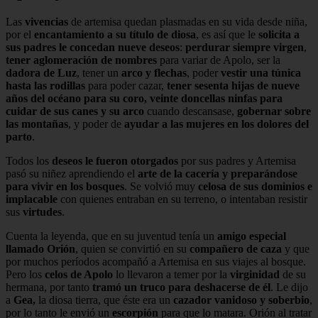
Las
vivencias
de artemisa quedan plasmadas en su vida desde niña,
por el
encantamiento a su título de diosa
, es así que le
solicita a
sus padres le concedan nueve deseos
:
perdurar siempre virgen
,
tener aglomeración de nombres
para variar de Apolo, ser la
dadora de Luz
, tener un
arco y flechas
, poder
vestir una túnica
hasta las rodillas
para poder cazar,
tener sesenta hijas de nueve
años del océano para su coro, veinte doncellas ninfas para
cuidar de sus canes y su arco
cuando descansase,
gobernar sobre
las montañas
, y poder de
ayudar a las mujeres en los dolores del
parto
.
Todos los
deseos le fueron otorgados
por sus padres y Artemisa
pasó su niñez aprendiendo el
arte de la cacería y preparándose
para vivir en los bosques
. Se volvió muy
celosa de sus dominios e
implacable
con quienes entraban en su terreno, o intentaban resistir
sus
virtudes
.
Cuenta la leyenda, que en su juventud tenía un
amigo especial
llamado Orión
, quien se convirtió en su
compañero de caza
y que
por muchos períodos acompañó a Artemisa en sus viajes al bosque.
Pero los
celos de Apolo
lo llevaron a temer por la
virginidad
de su
hermana, por tanto
tramó un truco para deshacerse de él
. Le dijo
a
Gea,
la diosa tierra, que éste era un
cazador vanidoso y soberbio
,
por lo tanto le envió un
escorpión
para que lo matara. Orión al tratar