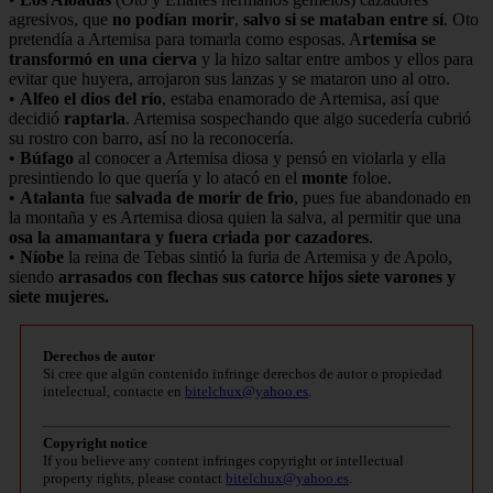
agresivos, que
no podían morir
,
salvo si se mataban entre sí
. Oto
pretendía a Artemisa para tomarla como esposas. A
rtemisa se
transformó en una cierva
y la hizo saltar entre ambos y ellos para
evitar que huyera, arrojaron sus lanzas y se mataron uno al otro.
•
Alfeo el dios del río
, estaba enamorado de Artemisa, así que
decidió
raptarla
. Artemisa sospechando que algo sucedería cubrió
su rostro con barro, así no la reconocería.
•
Búfago
al conocer a Artemisa diosa y pensó en violarla y ella
presintiendo lo que quería y lo atacó en el
monte
foloe.
•
Atalanta
fue
salvada de morir de frio
, pues fue abandonado en
la montaña y es Artemisa diosa quien la salva, al permitir que una
osa la amamantara y fuera criada por cazadores
.
•
Níobe
la reina de Tebas sintió la furia de Artemisa y de Apolo,
siendo
arrasados con flechas sus catorce hijos siete varones y
siete mujeres.
Derechos de autor
Si cree que algún contenido infringe derechos de autor o propiedad
intelectual, contacte en
bitelchux@yahoo.es
.
Copyright notice
If you believe any content infringes copyright or intellectual
property rights, please contact
bitelchux@yahoo.es
.