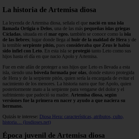
La historia de Artemisa diosa
La leyenda de Artemisa diosa, señala el que
nació en una isla
llamada Ortigia o Delos
, una de las más
pequeñas islas griegas
Cícladas
, situada en el
mar egeo.
también se conoce como la
isla
de las liebres
; lugar donde llega al
huir de la maldad de Hera
y de
la temible
serpiente pitón,
pues
consideraba que Zeus le había
sido infiel con Leto
. En esta isla se
protegió
tanto Leto como sus
hijos hasta el día en que nacio Apolo y Artemisa.
Fue en este afán de proteger a sus hijos que Leto es llevada a esta
isla, siendo una
bóveda formada por olas
, donde estuvo protegida
de Hera y de la serpiente pitón, quien sería la encargada de evitar el
nacimiento de los menores. La historia narra que fue Apolo, quien
posteriormente mato a la serpiente para vengarse del dolor y el
sufrimiento que padeció su madre.
Artemisa diosa, según
versiones fue la primera en nacer y ayudo a que naciera su
hermano.
Quizás te interese:
Diosa Hera: características, atributos, culto,
historia… (losdioses.net)
Época juvenil de Artemisa diosa