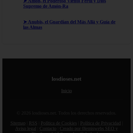
➤ Amón, el Poderoso Viento Fértil y Dios
Supremo de Amón-Ra
➤ Anubis, el Guardian del Más Allá y Guía de
las Almas
losdioses.net
Inicio
© 2026 losdioses.net. Todos los derechos reservados.
Sitemap
|
RSS
|
Política de Cookies
|
Política de Privacidad
|
Aviso legal
|
Contacto
|
Creado por 0lemiswebs SEO y