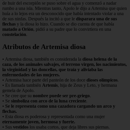
de huir del escorpión se puso sobre el agua y comenzó a nadar
rumbo a una isla. Mientras tanto, Apolo le dijo a Artemisa que quien
huía a lo lejos era un desconocido que había intentado violar a una
de sus ninfas. Después la incitó a que le
disparara una de sus
flechas
y la diosa lo hizo. Cuando se dio cuenta de que había
matado a Orión
, pidió a su padre que lo convirtiera en una
constelación
.
Atributos de Artemisa diosa
• Artemisa diosa, también es considerada la
diosa helena de la
caza, de los animales salvajes, el terreno virgen, los nacimientos,
la virginidad y las doncellas, que traía y aliviaba las
enfermedades de las mujeres.
• Artemisa hace parte del panteón de los doce
dioses olímpicos
.
• Es llamada también
Artemis
, hija de Zeus y Leto, y hermana
gemela de Apolo.
• Se cree que su
nombre puede ser pre-griego
.
• Se
simboliza con arco de la luna creciente
.
•
Se le representa como una cazadora cargando un arco y
flechas.
• Esta diosa es poderosa y representada como una mujer
eternamente joven, hermosa y fuerte.
• Sus
vestidos
los usaba cortos, que deja libres sus piernas.