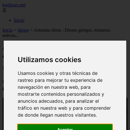
losdioses.net
☰
Inicio
Inicio
>
dioses
>
Artemisa diosa - Dioses griegos, romanos,
aztecas...
Artemisa diosa - Dioses griegos, romanos,
aztecas...
Utilizamos cookies
📅 13/04/2025
Usamos cookies y otras técnicas de
Artemisa diosa: Características,
rastreo para mejorar tu experiencia de
navegación en nuestra web, para
atributos, culto, historia…
mostrarte contenidos personalizados y
anuncios adecuados, para analizar el
tráfico en nuestra web y para comprender
de donde llegan nuestros visitantes.
Aceptar