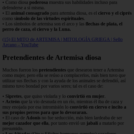
• Como diosa
poderosa
muestra sus habilidades incluso para
defenderse a sí misma.
• El
animal consagrado
para artemisa diosa, es el
ciervo y el ciprés
como s
ímbolo de las virtudes espirituales
.
• Los símbolos de artemisa son el arco y las
flechas de plata, el
perro de caza, el ciervo y la Luna.
(15) El MITO de ARTEMISA | MITOLOGÍA GRIEGA | Sello
Arcano – YouTube
Pretendientes de Artemisa diosa
Muchos fueron los
pretendientes
que desearon tener a Artemisa
como mujer, pero ella se reúso a complacerlos, más bien tuvo que
utilizar sus flechas y con la ayuda de los animales se defendió, así
mismo tuvo bondad por varios seres; tal es el caso de:
•
Sipretes
, que quiso violarla y lo
convirtió en mujer
.
•
Acteón
que la vio desnuda en un río, mientras él iba de caza y
muy enojada por esa intromisión lo
convirtió en ciervo e incito a
sus propios perros para que lo devoraran.
• El caso de
Adonis
no fue seducción, más bien lardeaba de ser
mejor cazador que ella
, por tanto envió un
jabalí
a matarlo por
presumido.
•
Los Alóadas
(Oto y Efialtes hermanos gemelos) cazadores