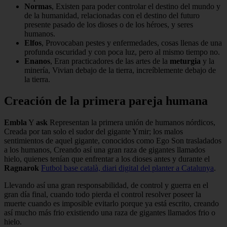
Normas
, Existen para poder controlar el destino del mundo y
de la humanidad, relacionadas con el destino del futuro
presente pasado de los dioses o de los héroes, y seres
humanos.
Elfos
, Provocaban pestes y enfermedades, cosas llenas de una
profunda oscuridad y con poca luz, pero al mismo tiempo no.
Enanos
, Eran practicadores de las artes de la
meturgia
y la
minería, Vivian debajo de la tierra, increíblemente debajo de
la tierra.
Creación de la primera pareja humana
Embla
Y
ask
Representan la primera unión de humanos nórdicos,
Creada por tan solo el sudor del gigante Ymir; los malos
sentimientos de aquel gigante, conocidos como Ego Son trasladados
a los humanos, Creando así una gran raza de gigantes llamados
hielo, quienes tenían que enfrentar a los dioses antes y durante el
Ragnarok
Futbol base català, diari digital del planter a Catalunya
.
Llevando así una gran responsabilidad, de control y guerra en el
gran día final, cuando todo pierda el control resolver poseer la
muerte cuando es imposible evitarlo porque ya está escrito, creando
así mucho más frio existiendo una raza de gigantes llamados frio o
hielo.