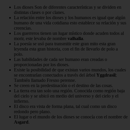
Los dioses Son de diferentes características y se dividen en
distintas clases o por clanes.
La relación entre los dioses y los humanos es igual que algún
humano de una vida cotidiana esto establece su relación y sus
creencias.
Los guerreros tienen un lugar místico donde acuden todos al
morir, este levaba de nombre
valhalla
.
La poesía se usó para transmitir este gran mito esta gran
leyenda esta gran historia, con el fin de llevarlo de polo a
polo.
Las habilidades de cada ser humano eran creadas o
proporcionadas por los dioses.
Existe la posibilidad de que existan varios mundos, los cuales
se encontrarían conectados a través del árbol
Yggdrasil
;
También llamado Fresno perenne.
Se creen en la predestinación o el destino de las cosas.
La tierra era tan solo una región. Conocida como región baja
del cielo y se ubicó en medio del universo y del cielo y el
infierno.
El disco era vista de forma plana, tal cual como un disco
redondo pero plano.
El lugar o el mundo de los dioses se conocía con el nombre de
Asgard
.