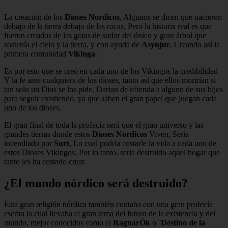
La creación de los
Dioses
Nordicos
, Algunos se dicen que nacieron
debajo de la tierra debajo de las rocas, Pero la historia real es que
fueron creados de las gotas de sudor del único y gran árbol que
sostenía el cielo y la tierra, y con ayuda de
Asynjur
, Creando así la
primera comunidad
Vikinga
.
Es por esto que se creó en cada uno de los Vikingos la credibilidad
Y la fe ante cualquiera de los dioses, tanto así que ellos morirían si
tan solo un Dios se los pide, Darian de ofrenda a alguno de sus hijos
para seguir existiendo, ya que saben el gran papel que juegan cada
uno de los dioses.
El gran final de toda la profecía será que el gran universo y las
grandes tierras donde estos
Dioses Nordicos
Viven, Seria
incendiado por
Surt
, Lo cual podría costarle la vida a cada uno de
estos Dioses Vikingos, Por lo tanto, seria destruido aquel hogar que
tanto les ha costado crear.
¿El mundo nórdico será destruido?
Esta gran religión nórdica también contaba con una gran profecía
escrita la cual llevaba el gran tema del futuro de la existencia y del
mundo, mejor conocidos como el
RagnarÖk
o
¨Destino de la