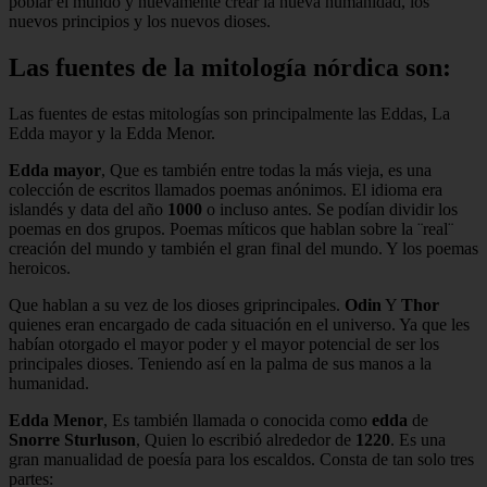
poblar el mundo y nuevamente crear la nueva humanidad, los
nuevos principios y los nuevos dioses.
Las fuentes de la mitología nórdica son:
Las fuentes de estas mitologías son principalmente las Eddas, La
Edda mayor y la Edda Menor.
Edda mayor
, Que es también entre todas la más vieja, es una
colección de escritos llamados poemas anónimos. El idioma era
islandés y data del año
1000
o incluso antes. Se podían dividir los
poemas en dos grupos. Poemas míticos que hablan sobre la ¨real¨
creación del mundo y también el gran final del mundo. Y los poemas
heroicos.
Que hablan a su vez de los dioses griprincipales.
Odin
Y
Thor
quienes eran encargado de cada situación en el universo. Ya que les
habían otorgado el mayor poder y el mayor potencial de ser los
principales dioses. Teniendo así en la palma de sus manos a la
humanidad.
Edda Menor
, Es también llamada o conocida como
edda
de
Snorre
Sturluson
, Quien lo escribió alrededor de
1220
. Es una
gran manualidad de poesía para los escaldos. Consta de tan solo tres
partes: