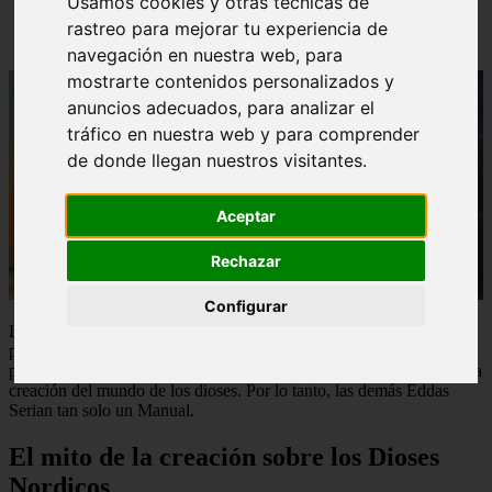
Usamos cookies y otras técnicas de
rastreo para mejorar tu experiencia de
navegación en nuestra web, para
mostrarte contenidos personalizados y
anuncios adecuados, para analizar el
tráfico en nuestra web y para comprender
de donde llegan nuestros visitantes.
Aceptar
Rechazar
Configurar
La Edda mayor: Es la más antigua de todas, Es una colección de
poemas anónimos, en el idioma islandés, Se pueden dividir los
poemas en dos grupos poemas míticos y poemas que hablan sobre la
creación del mundo de los dioses. Por lo tanto, las demás Eddas
Serian tan solo un Manual.
El mito de la creación sobre los Dioses
Nordicos