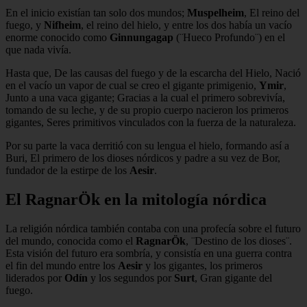
En el inicio existían tan solo dos mundos;
Muspelheim
, El reino del
fuego, y
Nifheim
, el reino del hielo, y entre los dos había un vacío
enorme conocido como
Ginnungagap
(¨Hueco Profundo¨) en el
que nada vivía.
Hasta que, De las causas del fuego y de la escarcha del Hielo, Nació
en el vacío un vapor de cual se creo el gigante primigenio,
Ymir
,
Junto a una vaca gigante; Gracias a la cual el primero sobrevivía,
tomando de su leche, y de su propio cuerpo nacieron los primeros
gigantes, Seres primitivos vinculados con la fuerza de la naturaleza.
Por su parte la vaca derritió con su lengua el hielo, formando así a
Buri, El primero de los dioses nórdicos y padre a su vez de Bor,
fundador de la estirpe de los
Aesir
.
El RagnarÖk en la mitología nórdica
La religión nórdica también contaba con una profecía sobre el futuro
del mundo, conocida como el
RagnarÖk
, ¨Destino de los dioses¨.
Esta visión del futuro era sombría, y consistía en una guerra contra
el fin del mundo entre los
Aesir
y los gigantes, los primeros
liderados por
Odín
y los segundos por
Surt
, Gran gigante del
fuego.