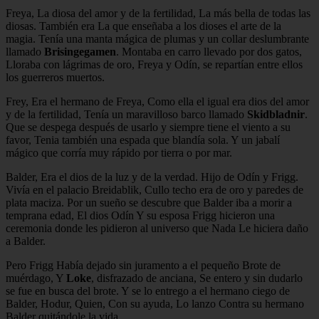
Freya, La diosa del amor y de la fertilidad, La más bella de todas las
diosas. También era La que enseñaba a los dioses el arte de la
magia. Tenía una manta mágica de plumas y un collar deslumbrante
llamado
Brisingegamen
. Montaba en carro llevado por dos gatos,
Lloraba con lágrimas de oro, Freya y Odín, se repartían entre ellos
los guerreros muertos.
Frey, Era el hermano de Freya, Como ella el igual era dios del amor
y de la fertilidad, Tenía un maravilloso barco llamado
Skidbladnir
.
Que se despega después de usarlo y siempre tiene el viento a su
favor, Tenia también una espada que blandía sola. Y un jabalí
mágico que corría muy rápido por tierra o por mar.
Balder, Era el dios de la luz y de la verdad. Hijo de Odín y Frigg.
Vivía en el palacio Breidablik, Cullo techo era de oro y paredes de
plata maciza. Por un sueño se descubre que Balder iba a morir a
temprana edad, El dios Odín Y su esposa Frigg hicieron una
ceremonia donde les pidieron al universo que Nada Le hiciera daño
a Balder.
Pero Frigg Había dejado sin juramento a el pequeño Brote de
muérdago, Y
Loke
, disfrazado de anciana, Se entero y sin dudarlo
se fue en busca del brote. Y se lo entrego a el hermano ciego de
Balder, Hodur, Quien, Con su ayuda, Lo lanzo Contra su hermano
Balder quitándole la vida.