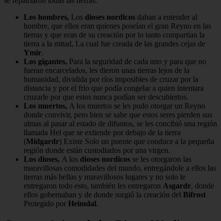
se repatriaron todas las tierras.
Los hombres,
Los
dioses nordicos
daban a entender al
hombre, que ellos eran quienes poseían el gran Reyno en las
tierras y que eran de su creación por lo tanto compartían la
tierra a la mitad, La cual fue creada de las grandes cejas de
Ymir
.
Los gigantes,
Para la seguridad de cada uno y para que no
fueran encarcelados, les dieron unas tierras lejos de la
humanidad, dividida por ríos imposibles de cruzar por la
distancia y por el frio que podía congelar a quien intentara
cruzarle por que estos nunca podían ser descubiertos.
Los muertos,
A los muertos se les pudo otorgar un Reyno
donde convivir, pero bien se sabe que estos seres pierden sus
almas al pasar al estado de difuntos, se les concibió una región
llamada Hel que se extiende por debajo de la tierra
(
Midgardr
) Existe Solo un puente que conduce a la pequeña
región donde están custodiados por una virgen.
Los dioses,
A los
dioses nordicos
se les otorgaron las
maravillosas comodidades del mundo, entregándole a ellos las
tierras más bellas y maravillosos lugares y no solo le
entregaron todo esto, también les entregaron
Asgardr
, donde
ellos gobernaban y de donde surgió la creación del
Bifrost
Protegido por
Heimdal
.