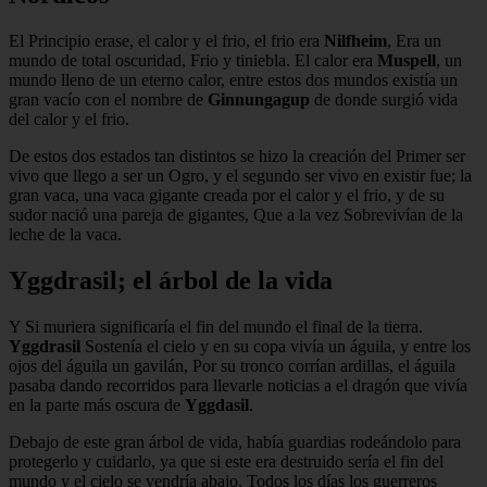
El Principio erase, el calor y el frio, el frio era
Nilfheim
, Era un
mundo de total oscuridad, Frio y tiniebla. El calor era
Muspell
, un
mundo lleno de un eterno calor, entre estos dos mundos existía un
gran vacío con el nombre de
Ginnungagup
de donde surgió vida
del calor y el frio.
De estos dos estados tan distintos se hizo la creación del Primer ser
vivo que llego a ser un Ogro, y el segundo ser vivo en existir fue; la
gran vaca, una vaca gigante creada por el calor y el frio, y de su
sudor nació una pareja de gigantes, Que a la vez Sobrevivían de la
leche de la vaca.
Yggdrasil; el árbol de la vida
Y Si muriera significaría el fin del mundo el final de la tierra.
Yggdrasil
Sostenía el cielo y en su copa vivía un águila, y entre los
ojos del águila un gavilán, Por su tronco corrían ardillas, el águila
pasaba dando recorridos para llevarle noticias a el dragón que vivía
en la parte más oscura de
Yggdasil
.
Debajo de este gran árbol de vida, había guardias rodeándolo para
protegerlo y cuidarlo, ya que si este era destruido sería el fin del
mundo y el cielo se vendría abajo. Todos los días los guerreros