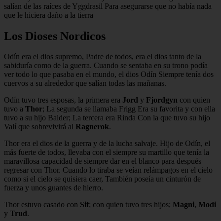
salían de las raíces de Yggdrasil Para asegurarse que no había nada
que le hiciera daño a la tierra
Los Dioses Nordicos
Odín era el dios supremo, Padre de todos, era el dios tanto de la
sabiduría como de la guerra. Cuando se sentaba en su trono podía
ver todo lo que pasaba en el mundo, el dios Odín Siempre tenía dos
cuervos a su alrededor que salían todas las mañanas.
Odín tuvo tres esposas, la primera era
Jord
y
Fjordgyn
con quien
tuvo a
Thor
; La segunda se llamaba Frigg Era su favorita y con ella
tuvo a su hijo Balder; La tercera era Rinda Con la que tuvo su hijo
Valí que sobrevivirá al
Ragnerok
.
Thor era el dios de la guerra y de la lucha salvaje. Hijo de Odín, el
más fuerte de todos, llevaba con el siempre su martillo que tenía la
maravillosa capacidad de siempre dar en el blanco para después
regresar con Thor. Cuando lo tiraba se veían relámpagos en el cielo
como si el cielo se quisiera caer, También poseía un cinturón de
fuerza y unos guantes de hierro.
Thor estuvo casado con
Sif
; con quien tuvo tres hijos;
Magni
,
Modi
y
Trud
.