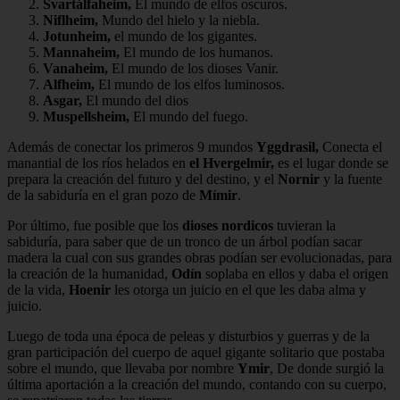
Svartálfaheim,
El mundo de elfos oscuros.
Niflheim,
Mundo del hielo y la niebla.
Jotunheim,
el mundo de los gigantes.
Mannaheim,
El mundo de los humanos.
Vanaheim,
El mundo de los dioses Vanir.
Alfheim,
El mundo de los elfos luminosos.
Asgar,
El mundo del dios
Muspellsheim,
El mundo del fuego.
Además de conectar los primeros 9 mundos
Yggdrasil,
Conecta el
manantial de los ríos helados en
el
Hvergelmir,
es el lugar donde se
prepara la creación del futuro y del destino, y el
Nornir
y la fuente
de la sabiduría en el gran pozo de
Mímir
.
Por último, fue posible que los
dioses nordicos
tuvieran la
sabiduría, para saber que de un tronco de un árbol podían sacar
madera la cual con sus grandes obras podían ser evolucionadas, para
la creación de la humanidad,
Odín
soplaba en ellos y daba el origen
de la vida,
Hoenir
les otorga un juicio en el que les daba alma y
juicio.
Luego de toda una época de peleas y disturbios y guerras y de la
gran participación del cuerpo de aquel gigante solitario que postaba
sobre el mundo, que llevaba por nombre
Ymir
, De donde surgió la
última aportación a la creación del mundo, contando con su cuerpo,