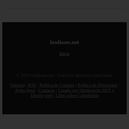
losdioses.net
Inicio
© 2026 losdioses.net. Todos los derechos reservados.
Sitemap
|
RSS
|
Política de Cookies
|
Política de Privacidad
|
Aviso legal
|
Contacto
|
Creado por 0lemiswebs SEO y
Diseño web
|
Libro sobre Cabañuelas