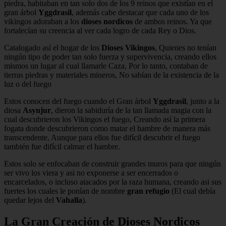
piedra, habitaban en tan solo dos de los 9 reinos que existían en el
gran árbol
Yggdrasil
, además cabe destacar que cada uno de los
vikingos adoraban a los
dioses nordicos
de ambos reinos. Ya que
fortalecían su creencia al ver cada logro de cada Rey o Dios.
Catalogado así el hogar de los
Dioses
Vikingos
, Quienes no tenían
ningún tipo de poder tan solo fuerza y supervivencia, creando ellos
mismos un lugar al cual llamarle Caza, Por lo tanto, contaban de
tierras piedras y materiales mineros, No sabían de la existencia de la
luz o del fuego
Estos conocen del fuego cuando el Gran árbol
Yggdrasil
, junto a la
diosa
Asynjur
, dieron la sabiduría de la tan llamada magia con la
cual descubrieron los Vikingos el fuego, Creando así la primera
fogata donde descubrieron como matar el hambre de manera más
transcendente, Aunque para ellos fue difícil descubrir el fuego
también fue difícil calmar el hambre.
Estos solo se enfocaban de construir grandes muros para que ningún
ser vivo los viera y asi no exponerse a ser encerrados o
encarcelados, o incluso atacados por la raza humana, creando asi sus
fuertes los cuales le ponían de nombre
gran refugio
(El cual debía
quedar lejos del
Vahalla
).
La Gran Creación de Dioses Nordicos