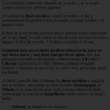
cual el primero sobrevivía, tomando de su leche, y de su propio
cuerpo nacieron los primeros gigantes.
Así mismo los
dioses nordicos
crearon la noche y el día, y
posteriormente los primeros seres humanos, el primer hombre, y la
primera mujer.
El final de la tan vendita profecía será el universo entero incendiado
por el dios
Surt
, Lo cual costará la vida de todos los seres vivientes,
apagará el sol y las estrellas, Y la tierra se hundirá en el mar.
Solamente unos pocos dioses nordicos sobrevivirán, para ver
una tierra nueva y más justa emerger de las aguas,
que será
entregada a los únicos dos humanos sobrevivientes:
Líf
(vida) y
Lifbrasir
(quien busca la vida). Quienes poblaran el mundo
humano, y adoraran un nuevo rey, un nuevo dios, gobernado ahora
por Balder.
Al inicio Antes De Que Existieran los
dioses nordicos
o cualquier
otro se viviente, solo existía un vacío llamado
Ginnungagap
, el
Nifhein
era la zona de este gran vacío y estaba cubierto de hielo
mientras que la zona sur el
muspellheim
estaba cubierto de fuego y
azufre.
Helheim,
El mundo de los muertos.