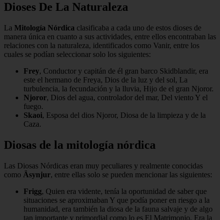
Dioses De La Naturaleza
La
Mitología Nórdica
clasificaba a cada uno de estos dioses de
manera única en cuanto a sus actividades, entre ellos encontraban las
relaciones con la naturaleza, identificados como Vanir, entre los
cuales se podían seleccionar solo los siguientes:
Frey
, Conductor y capitán de él gran barco Skidblandir, era
este el hermano de Freya, Dios de la luz y del sol, La
turbulencia, la fecundación y la lluvia, Hijo de el gran Njoror.
Njoror
, Dios del agua, controlador del mar, Del viento Y el
fuego.
Skaoi
, Esposa del dios Njoror, Diosa de la limpieza y de la
Caza.
Diosas de la mitología nórdica
Las Diosas Nórdicas eran muy peculiares y realmente conocidas
como
Äsynjur
, entre ellas solo se pueden mencionar las siguientes:
Frigg
, Quien era vidente, tenía la oportunidad de saber que
situaciones se aproximaban Y que podía poner en riesgo a la
humanidad, era también la diosa de la fauna salvaje y de algo
tan importante y primordial como lo es El Matrimonio, Era la