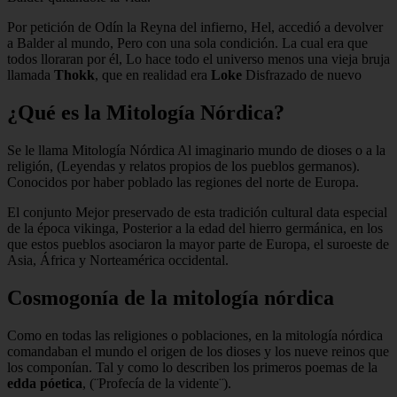
Por petición de Odín la Reyna del infierno, Hel, accedió a devolver
a Balder al mundo, Pero con una sola condición. La cual era que
todos lloraran por él, Lo hace todo el universo menos una vieja bruja
llamada
Thokk
, que en realidad era
Loke
Disfrazado de nuevo
¿Qué es la Mitología Nórdica?
Se le llama Mitología Nórdica Al imaginario mundo de dioses o a la
religión, (Leyendas y relatos propios de los pueblos germanos).
Conocidos por haber poblado las regiones del norte de Europa.
El conjunto Mejor preservado de esta tradición cultural data especial
de la época vikinga, Posterior a la edad del hierro germánica, en los
que estos pueblos asociaron la mayor parte de Europa, el suroeste de
Asia, África y Norteamérica occidental.
Cosmogonía de la mitología nórdica
Como en todas las religiones o poblaciones, en la mitología nórdica
comandaban el mundo el origen de los dioses y los nueve reinos que
los componían. Tal y como lo describen los primeros poemas de la
edda
póetica
, (¨Profecía de la vidente¨).