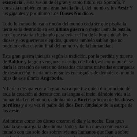
existencia¨
. Esta visión de él gran y sabio futuro era Sombría, Y
consistía también en una gran batalla final, del mundo y los
Aesir
Y
los gigantes y por ultimo Los
Dioses Nordicos
.
Todo lo conocido, cada rincón del mundo cada ser que pisaba la
tierra seria destruido en esa
última guerra
o mejor llamada batalla,
en el que estarían luchando para evitar el fin de la humanidad; los
dioses y los guerreros elegidos, quienes también sabían que no
podrían evitar el gran final del mundo y de la humanidad.
Esta gran guerra iniciaría según la tradición, por la perdida y muerte
de
Baldur
y la gran venganza o castigo de
Loki
, así como por él se
daría la creación de seres no deseados criaturas malvadas encargadas
de destrucción, y criaturas gigantes encargadas de demoler el mundo
hijas de este último
Angrboda
.
Y harían desaparecer a la gran
vaca
que fue quien dio principio de
toda la creación al derretir con su lengua el hielo, dándole vida a la
humanidad en el mundo, eliminando a
Buri
el primero de los
dioses
nórdicos
y a su vez el padre del dios
Bor
, fundador de la estirpe de
los
aesir
.
Así mismo como los dioses crearon el día y la noche. Esta gran
batalla se encargaría de eliminar todo y dar un nuevo comienzo al
mundo con tan solo dos sobrevivientes humanos que iban a sobre