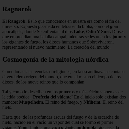
Ragnarok
El Rangrok,
Es lo que conocemos en nuestra era como el fin del
universo. Expuesta plasmada en letras en la biblia, como el gran
apocalipsis; donde Se enfrentan al dios
Loke
,
Odin Y Surt,
Dioses
que emprendían una batalla campal, mientras se les unen los
jotun
y
los gigantes de fuego, los dioses humanos que Sobrevivieron,
representando el nuevo nacimiento, La creación del mundo.
Cosmogonía de la mitología nórdica
Como todas las creencias o religiones, en la escandinava se contaba
el verdadero origen del mundo, que era al mismo el tiempo de los
dioses, de los nueve reinos que lo componían.
Tal y como lo describen en los primeros y más célebres poemas de
la edda poética, ¨
Profecía del vidente
¨ En el inicio solo existían dos
mundos:
Muspelheim
, El reino del fuego, y
Niflheim
, El reino del
hielo.
Hasta que, de las profundas ascuas del fuego y de la escarcha de
hielo, nacido en el vacío un vapor del cual se formó el primer
gigante,
Ymi
r, Junto a una vaca gigante,
audumbla
, gracias a la