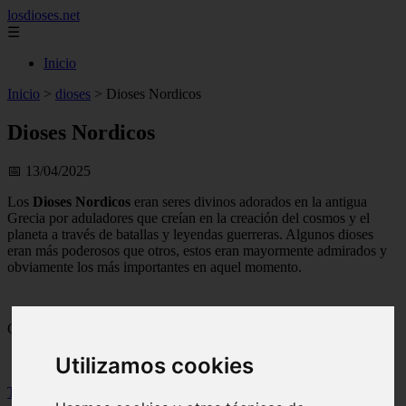
losdioses.net
☰
Inicio
Inicio
>
dioses
>
Dioses Nordicos
Dioses Nordicos
📅 13/04/2025
Los
Dioses Nordicos
eran seres divinos adorados en la antigua
Grecia por aduladores que creían en la creación del cosmos y el
planeta a través de batallas y leyendas guerreras. Algunos dioses
eran más poderosos que otros, estos eran mayormente admirados y
obviamente los más importantes en aquel momento.
Contenidos
Utilizamos cookies
Toggle